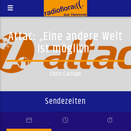
Attac: „Eine andere Welt
ist möglich“
Chris Carlson
Sendezeiten