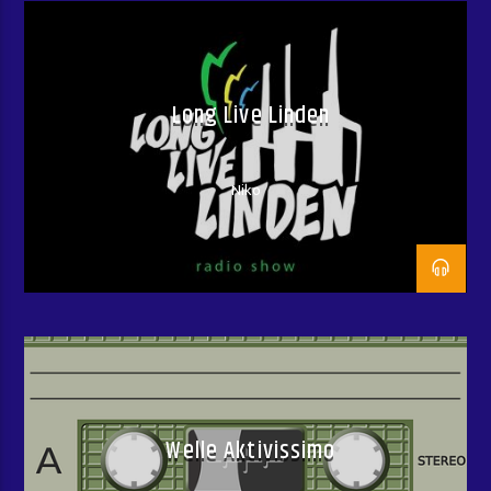
Long Live Linden
Niko
Welle Aktivissimo