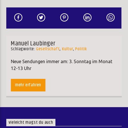
Manuel Laubinger
Schlagworte:
Gesellschaft
,
Kultur
,
Politik
Neue Sendungen immer am: 3. Sonntag im Monat
12-13 Uhr
Wir wollen uns selbst darstellen, informieren, und
klarstellen…wir sind Sinti…
mehr erfahren
Hier gehts zur Website von „
Latscho Dibes
„.
vieleicht magst du auch