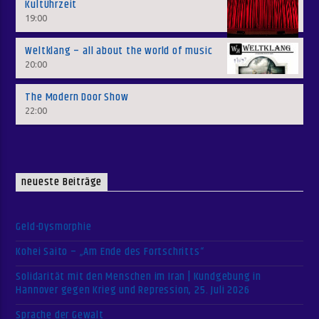
KultUhrzeit
19:00
Weltklang – all about the world of music
20:00
The Modern Door Show
22:00
neueste Beiträge
Geld-Dysmorphie
Kohei Saito – „Am Ende des Fortschritts“
Solidarität mit den Menschen im Iran | Kundgebung in
Hannover gegen Krieg und Repression, 25. Juli 2026
Sprache der Gewalt