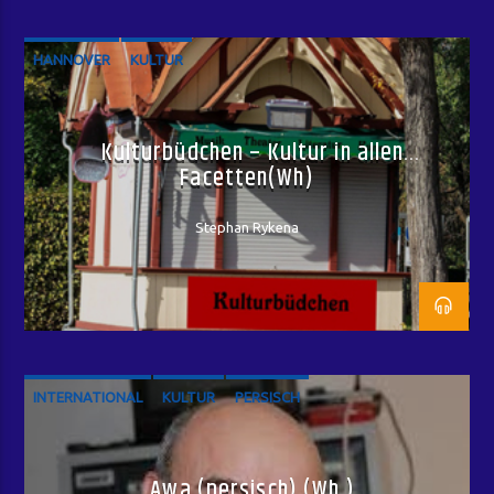
HANNOVER
KULTUR
Kulturbüdchen – Kultur in allen
Facetten(Wh)
Stephan Rykena
INTERNATIONAL
KULTUR
PERSISCH
Awa (persisch) (Wh.)