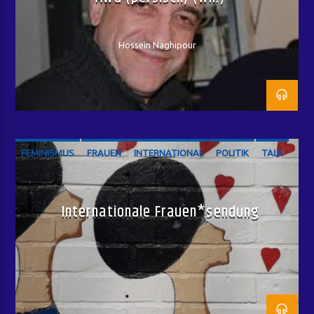
Hossein Naghipour
FEMINISMUS
FRAUEN
INTERNATIONAL
POLITIK
TALK
Internationale Frauen*sendung