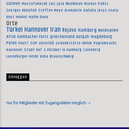
Gülmen
MustafaKocak
Loic
Jack Woodhead
Markus Pabst
Georges Abdallah
Steffen Meyn
Aramäerin
Dallala
Jesus Irsula
Knut Henkel
Halim Dena
Orte
Türkei
Hannover
Iran
Rojava
Hamburg
Nordsyrien
Afrin
Hambacher Forst
griechenland
Kargah
magdeburg
Polen
FAUST
GOP
Unterlüß
Gedenkstätte Ahlem
Pogromnacht
Hannover
Stadt Hof
3.Oktober in Hamburg
Calenberg
Lueneburger-Heide
Kuba
Braunschweig
Einloggen
nur für Mitglieder mit Zugangsdaten möglich