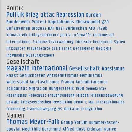
Politik
Politik
Krieg
attac
Repression
Kurden
Bundeswehr
Protest
Kapitalismus
Klimawandel
g20
Gefangenen
prozess
RAF
Nazi-Verbrechen
AFD
§129b
klimastreik
FridaysForFuture
Justiz
Luftwaffe
rheinmetall
International
Sicherheitsverwahrung
türkische Invasion in Syrien
linksunten
Frauenrechte
politischen Gefangenen
Ökologie
Indymedia
Rüstungsexport
Gesellschaft
Magazin international
Gesellschaft
Rassismus
Knast
Geflüchteten
Antisemitismus
Feminismus
widerstand
Antifaschismus
Frauen
Antimilitarismus
solidarität
Migration
Hungerstreik
1968
Demokratie
Faschismus
Holocaust
Frauensendung
Frieden
Friedensbewegung
Gewalt
kriegsverbrechen
Revolution
Demo
1. Mai
Internationaler
Frauentag
Frauenbewegung
NS-Diktatur
Integration
Namen
Thomas Meyer-Falk
Group Yorum
Kummerkasten-
Spezial
Mechthild Dortmund
Alfred Klose
Erdogan
Nuriye