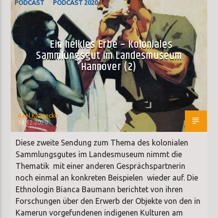
PODCAST
PODCAST 2020
SONDERSENDUNG
Ein heikles Erbe – Koloniales
Sammlungsgut im Landesmuseum
Hannover (2)
Axel Kleinecke
14.12.2020
Diese zweite Sendung zum Thema des kolonialen
Sammlungsgutes im Landesmuseum nimmt die
Thematik mit einer anderen Gesprächspartnerin
noch einmal an konkreten Beispielen wieder auf. Die
Ethnologin Bianca Baumann berichtet von ihren
Forschungen über den Erwerb der Objekte von den in
Kamerun vorgefundenen indigenen Kulturen am