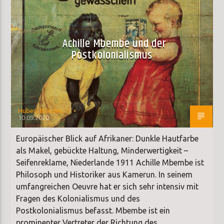
SONDERSENDUNG
Achille Mbembe und der
Postkolonialismus
Hubert Brieden
10.09.2020
Europäischer Blick auf Afrikaner: Dunkle Hautfarbe
als Makel, gebückte Haltung, Minderwertigkeit –
Seifenreklame, Niederlande 1911 Achille Mbembe ist
Philosoph und Historiker aus Kamerun. In seinem
umfangreichen Oeuvre hat er sich sehr intensiv mit
Fragen des Kolonialismus und des
Postkolonialismus befasst. Mbembe ist ein
prominenter Vertreter der Richtung des