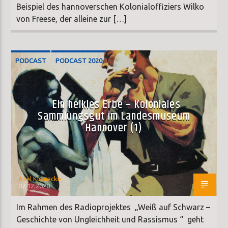
Beispiel des hannoverschen Kolonialoffiziers Wilko
von Freese, der alleine zur […]
PODCAST
PODCAST 2020
SONDERSENDUNG
Ein heikles Erbe – Koloniales
Sammlungsgut im Landesmuseum
Hannover (1)
Axel Kleinecke
07.12.2020
Im Rahmen des Radioprojektes „Weiß auf Schwarz –
Geschichte von Ungleichheit und Rassismus “ geht