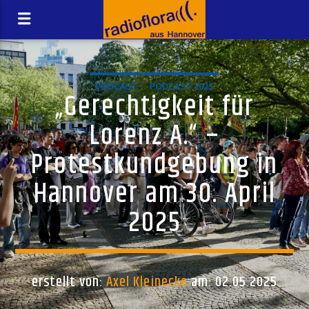
PODCAST
PODCAST 2025
„Gerechtigkeit für
Lorenz A.“ –
Protestkundgebung in
Hannover am 30. April
2025
erstellt von:
Axel Kleinecke
am: 02.05.2025