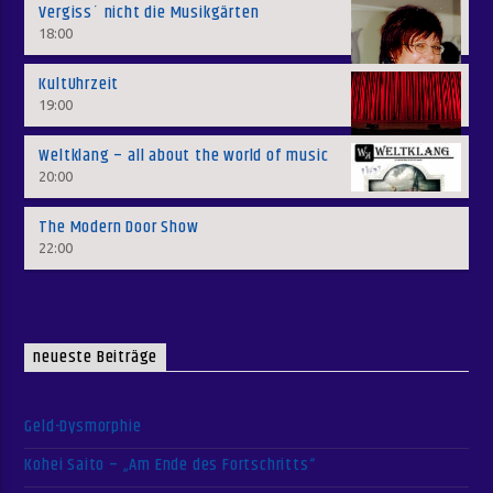
Vergiss´ nicht die Musikgärten
18:00
KultUhrzeit
19:00
Weltklang – all about the world of music
20:00
The Modern Door Show
22:00
neueste Beiträge
Geld-Dysmorphie
Kohei Saito – „Am Ende des Fortschritts“