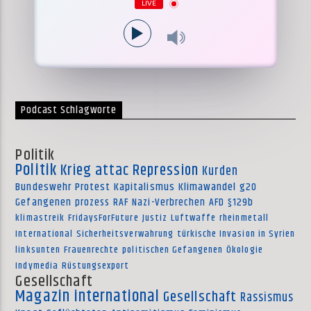
LIVE
Podcast Schlagworte
Politik
Politik
Krieg
attac
Repression
Kurden
Bundeswehr
Protest
Kapitalismus
Klimawandel
g20
Gefangenen
prozess
RAF
Nazi-Verbrechen
AFD
§129b
klimastreik
FridaysForFuture
Justiz
Luftwaffe
rheinmetall
International
Sicherheitsverwahrung
türkische Invasion in Syrien
linksunten
Frauenrechte
politischen Gefangenen
Ökologie
Indymedia
Rüstungsexport
Gesellschaft
Magazin international
Gesellschaft
Rassismus