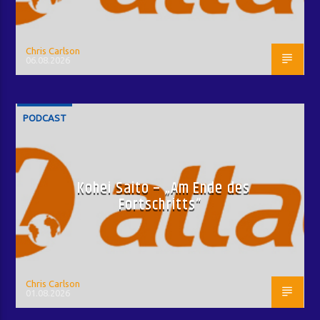
Chris Carlson
06.08.2026
PODCAST
Kohei Saito – „Am Ende des
Fortschritts“
Chris Carlson
01.08.2026