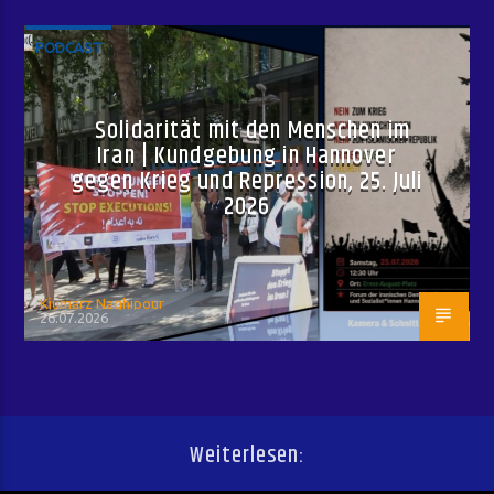
PODCAST
Solidarität mit den Menschen im
Iran | Kundgebung in Hannover
gegen Krieg und Repression, 25. Juli
2026
Kiumarz Naghipour
26.07.2026
Weiterlesen: