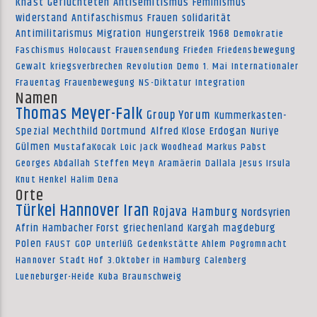
Knast
Geflüchteten
Antisemitismus
Feminismus
widerstand
Antifaschismus
Frauen
solidarität
Antimilitarismus
Migration
Hungerstreik
1968
Demokratie
Faschismus
Holocaust
Frauensendung
Frieden
Friedensbewegung
Gewalt
kriegsverbrechen
Revolution
Demo
1. Mai
Internationaler
Frauentag
Frauenbewegung
NS-Diktatur
Integration
Namen
Thomas Meyer-Falk
Group Yorum
Kummerkasten-
Spezial
Mechthild Dortmund
Alfred Klose
Erdogan
Nuriye
Gülmen
MustafaKocak
Loic
Jack Woodhead
Markus Pabst
Georges Abdallah
Steffen Meyn
Aramäerin
Dallala
Jesus Irsula
Knut Henkel
Halim Dena
Orte
Türkei
Hannover
Iran
Rojava
Hamburg
Nordsyrien
Afrin
Hambacher Forst
griechenland
Kargah
magdeburg
Polen
FAUST
GOP
Unterlüß
Gedenkstätte Ahlem
Pogromnacht
Hannover
Stadt Hof
3.Oktober in Hamburg
Calenberg
Lueneburger-Heide
Kuba
Braunschweig