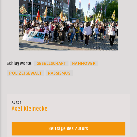
Schlagworte:
GESELLSCHAFT
HANNOVER
POLIZEIGEWALT
RASSISMUS
Autor
Axel Kleinecke
Beiträge des Autors