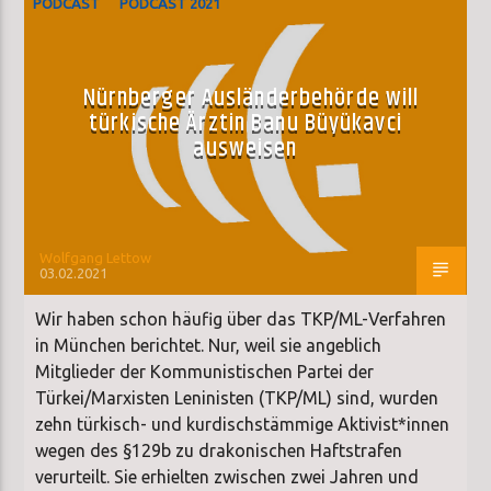
PODCAST
PODCAST 2021
Nürnberger Ausländerbehörde will
türkische Ärztin Banu Büyükavci
ausweisen
Wolfgang Lettow
03.02.2021
Wir haben schon häufig über das TKP/ML-Verfahren
in München berichtet. Nur, weil sie angeblich
Mitglieder der Kommunistischen Partei der
Türkei/Marxisten Leninisten (TKP/ML) sind, wurden
zehn türkisch- und kurdischstämmige Aktivist*innen
wegen des §129b zu drakonischen Haftstrafen
verurteilt. Sie erhielten zwischen zwei Jahren und