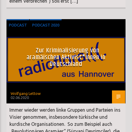
einem Verbrechen“) soll erst […]
PODCAST
PODCAST 2020
Zur Kriminalisierung von
aramäischen Aktivist*innen in
Deutschland
Wolfgang Lettow
02.06.2020
Immer wieder werden linke Gruppen und Parteien ins
Visier genommen, insbesondere türkische und
kurdische Organisationen. So zum Beispiel auch
„Revolutionären Aramäer“ (Süryani Devrimciler), die