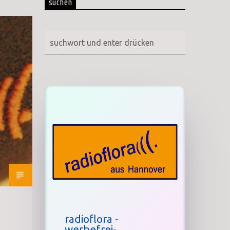
suchen
radioflora -
werbefrei-