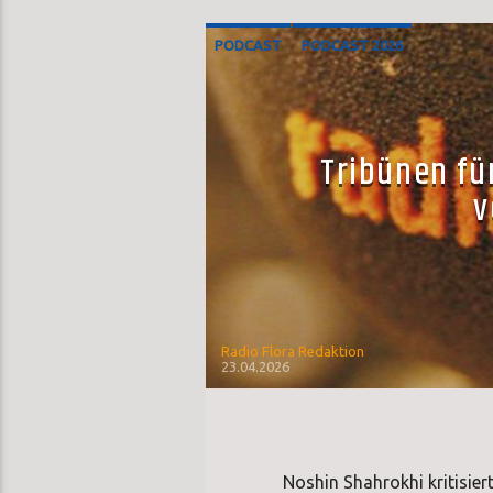
PODCAST
PODCAST 2026
Tribünen f
v
Radio Flora Redaktion
23.04.2026
Noshin Shahrokhi kritisie