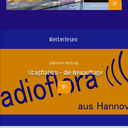
Kiumarz Naghipour
26.07.2026
Weiterlesen:
nächster Beitrag
Stagflation – die Neuauflage