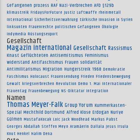
Gefangenen
prozess
RAF
Nazi-Verbrechen
AFD
§129b
klimastreik
FridaysForFuture
Justiz
Luftwaffe
rheinmetall
International
Sicherheitsverwahrung
türkische Invasion in Syrien
linksunten
Frauenrechte
politischen Gefangenen
Ökologie
Indymedia
Rüstungsexport
Gesellschaft
Magazin international
Gesellschaft
Rassismus
Knast
Geflüchteten
Antisemitismus
Feminismus
widerstand
Antifaschismus
Frauen
solidarität
Antimilitarismus
Migration
Hungerstreik
1968
Demokratie
Faschismus
Holocaust
Frauensendung
Frieden
Friedensbewegung
Gewalt
kriegsverbrechen
Revolution
Demo
1. Mai
Internationaler
Frauentag
Frauenbewegung
NS-Diktatur
Integration
Namen
Thomas Meyer-Falk
Group Yorum
Kummerkasten-
Spezial
Mechthild Dortmund
Alfred Klose
Erdogan
Nuriye
Gülmen
MustafaKocak
Loic
Jack Woodhead
Markus Pabst
Georges Abdallah
Steffen Meyn
Aramäerin
Dallala
Jesus Irsula
Knut Henkel
Halim Dena