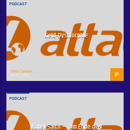
PODCAST
Geld-Dysmorphie
Chris Carlson
06.08.2026
PODCAST
Kohei Saito – „Am Ende des