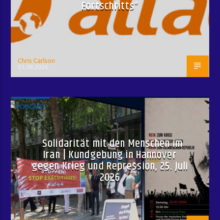
Fortschritts“
Chris Carlson
01.08.2026
PODCAST
Solidarität mit den Menschen im
Iran | Kundgebung in Hannover
gegen Krieg und Repression, 25. Juli
2026