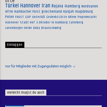
Orte
Türkei
Hannover
Iran
Rojava
Hamburg
Nordsyrien
Afrin
Hambacher Forst
griechenland
Kargah
magdeburg
Polen
FAUST
GOP
Unterlüß
Gedenkstätte Ahlem
Pogromnacht
Hannover
Stadt Hof
3.Oktober in Hamburg
Calenberg
Lueneburger-Heide
Kuba
Braunschweig
Einloggen
nur für Mitglieder mit Zugangsdaten möglich
vieleicht magst du auch