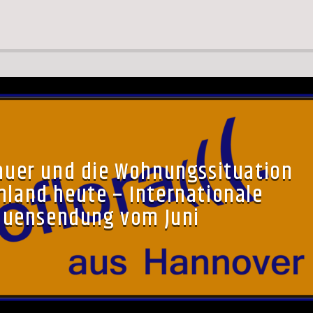
uer und die Wohnungssituation
hland heute – Internationale
auensendung vom Juni