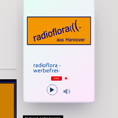
radioflora -
werbefrei-
LIVE