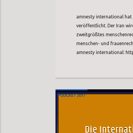
amnesty international ha
veröffentlicht. Der Iran w
zweitgrößtes menschenrech
menschen- und frauenrecht
amnesty international: ht
PODCAST 2017
Die Interna