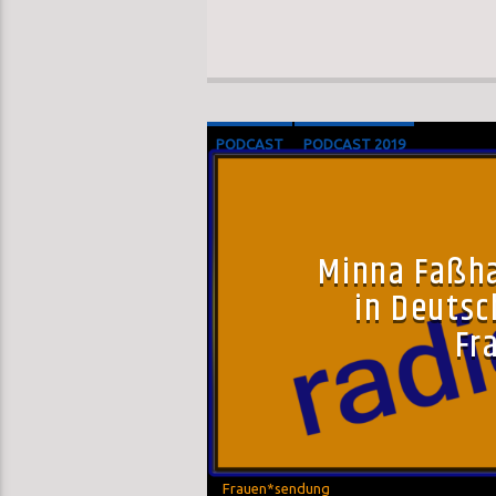
PODCAST
PODCAST 2019
Minna Faßha
in Deutsc
Fr
Frauen*sendung