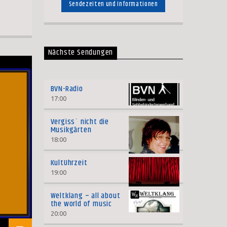
Sendezeiten und Informationen
Nächste Sendungen
BVN-Radio
17:00
Vergiss´ nicht die
Musikgärten
18:00
KultUhrzeit
19:00
Weltklang – all about
the world of music
20:00