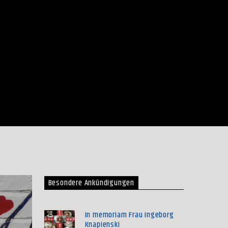
Besondere Ankündigungen
In memoriam Frau Ingeborg
Knapienski