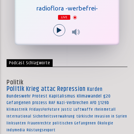
radioflora -werbefrei-
LIVE
Podcast Schlagworte
Politik
Politik
Krieg
attac
Repression
Kurden
Bundeswehr
Protest
Kapitalismus
Klimawandel
g20
Gefangenen
prozess
RAF
Nazi-Verbrechen
AFD
§129b
klimastreik
FridaysForFuture
Justiz
Luftwaffe
rheinmetall
International
Sicherheitsverwahrung
türkische Invasion in Syrien
linksunten
Frauenrechte
politischen Gefangenen
Ökologie
Indymedia
Rüstungsexport