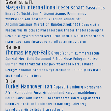
Gesellschaft
Magazin international
Gesellschaft
Rassismus
Knast
Geflüchteten
Antisemitismus
Feminismus
widerstand
Antifaschismus
Frauen
solidarität
Antimilitarismus
Migration
Hungerstreik
1968
Demokratie
Faschismus
Holocaust
Frauensendung
Frieden
Friedensbewegung
Gewalt
kriegsverbrechen
Revolution
Demo
1. Mai
Internationaler
Frauentag
Frauenbewegung
NS-Diktatur
Integration
Namen
Thomas Meyer-Falk
Group Yorum
Kummerkasten-
Spezial
Mechthild Dortmund
Alfred Klose
Erdogan
Nuriye
Gülmen
MustafaKocak
Loic
Jack Woodhead
Markus Pabst
Georges Abdallah
Steffen Meyn
Aramäerin
Dallala
Jesus Irsula
Knut Henkel
Halim Dena
Orte
Türkei
Hannover
Iran
Rojava
Hamburg
Nordsyrien
Afrin
Hambacher Forst
griechenland
Kargah
magdeburg
Polen
FAUST
GOP
Unterlüß
Gedenkstätte Ahlem
Pogromnacht
Hannover
Stadt Hof
3.Oktober in Hamburg
Calenberg
Lueneburger-Heide
Kuba
Braunschweig