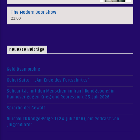
The Modern Door Show
22:00
neueste Beiträge
Geld-Dysmorphie
Kohei Saito – „Am Ende des Fortschritts“
Solidarität mit den Menschen im Iran | Kundgebung in
Hannover gegen Krieg und Repression, 25. Juli 2026
Sprache der Gewalt
Durchblick Kongo-Folge 1 (24. Juli 2026), ein Podcast von
„Jugendinfo“