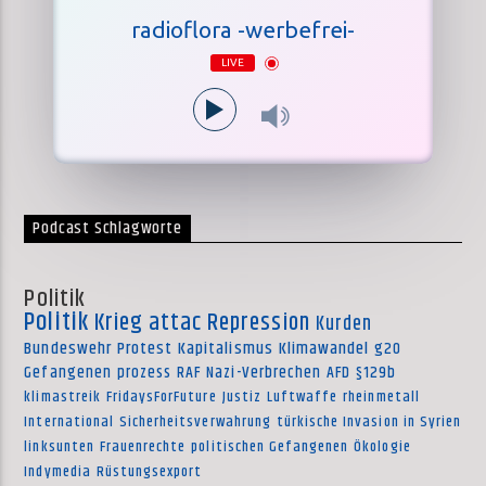
radioflora -werbefrei-
LIVE
Podcast Schlagworte
Politik
Politik
Krieg
attac
Repression
Kurden
Bundeswehr
Protest
Kapitalismus
Klimawandel
g20
Gefangenen
prozess
RAF
Nazi-Verbrechen
AFD
§129b
klimastreik
FridaysForFuture
Justiz
Luftwaffe
rheinmetall
International
Sicherheitsverwahrung
türkische Invasion in Syrien
linksunten
Frauenrechte
politischen Gefangenen
Ökologie
Indymedia
Rüstungsexport