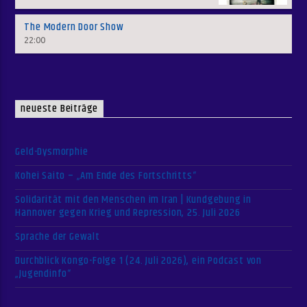
The Modern Door Show
22:00
neueste Beiträge
Geld-Dysmorphie
Kohei Saito – „Am Ende des Fortschritts“
Solidarität mit den Menschen im Iran | Kundgebung in
Hannover gegen Krieg und Repression, 25. Juli 2026
Sprache der Gewalt
Durchblick Kongo-Folge 1 (24. Juli 2026), ein Podcast von
„Jugendinfo“