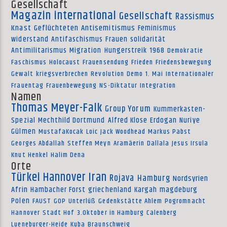
Gesellschaft
Magazin international
Gesellschaft
Rassismus
Knast
Geflüchteten
Antisemitismus
Feminismus
widerstand
Antifaschismus
Frauen
solidarität
Antimilitarismus
Migration
Hungerstreik
1968
Demokratie
Faschismus
Holocaust
Frauensendung
Frieden
Friedensbewegung
Gewalt
kriegsverbrechen
Revolution
Demo
1. Mai
Internationaler
Frauentag
Frauenbewegung
NS-Diktatur
Integration
Namen
Thomas Meyer-Falk
Group Yorum
Kummerkasten-
Spezial
Mechthild Dortmund
Alfred Klose
Erdogan
Nuriye
Gülmen
MustafaKocak
Loic
Jack Woodhead
Markus Pabst
Georges Abdallah
Steffen Meyn
Aramäerin
Dallala
Jesus Irsula
Knut Henkel
Halim Dena
Orte
Türkei
Hannover
Iran
Rojava
Hamburg
Nordsyrien
Afrin
Hambacher Forst
griechenland
Kargah
magdeburg
Polen
FAUST
GOP
Unterlüß
Gedenkstätte Ahlem
Pogromnacht
Hannover
Stadt Hof
3.Oktober in Hamburg
Calenberg
Lueneburger-Heide
Kuba
Braunschweig