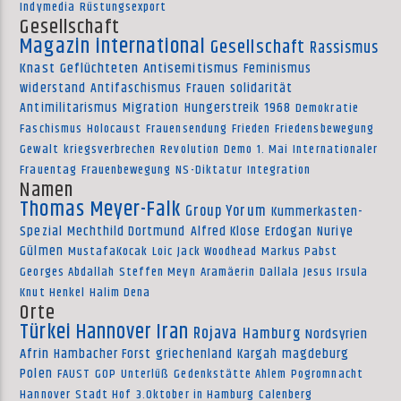
Indymedia
Rüstungsexport
Gesellschaft
Magazin international
Gesellschaft
Rassismus
Knast
Geflüchteten
Antisemitismus
Feminismus
widerstand
Antifaschismus
Frauen
solidarität
Antimilitarismus
Migration
Hungerstreik
1968
Demokratie
Faschismus
Holocaust
Frauensendung
Frieden
Friedensbewegung
Gewalt
kriegsverbrechen
Revolution
Demo
1. Mai
Internationaler
Frauentag
Frauenbewegung
NS-Diktatur
Integration
Namen
Thomas Meyer-Falk
Group Yorum
Kummerkasten-
Spezial
Mechthild Dortmund
Alfred Klose
Erdogan
Nuriye
Gülmen
MustafaKocak
Loic
Jack Woodhead
Markus Pabst
Georges Abdallah
Steffen Meyn
Aramäerin
Dallala
Jesus Irsula
Knut Henkel
Halim Dena
Orte
Türkei
Hannover
Iran
Rojava
Hamburg
Nordsyrien
Afrin
Hambacher Forst
griechenland
Kargah
magdeburg
Polen
FAUST
GOP
Unterlüß
Gedenkstätte Ahlem
Pogromnacht
Hannover
Stadt Hof
3.Oktober in Hamburg
Calenberg