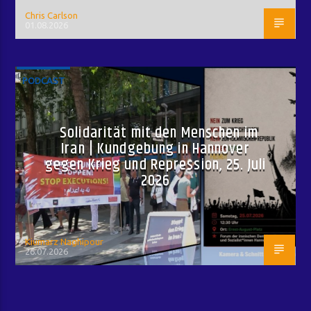
Chris Carlson
01.08.2026
PODCAST
Solidarität mit den Menschen im
Iran | Kundgebung in Hannover
gegen Krieg und Repression, 25. Juli
2026
Kiumarz Naghipour
26.07.2026