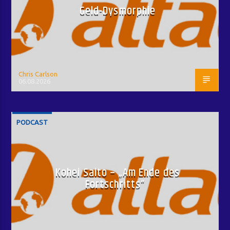
Geld-Dysmorphie
Chris Carlson
06.08.2026
PODCAST
Kohei Saito – „Am Ende des
Fortschritts“