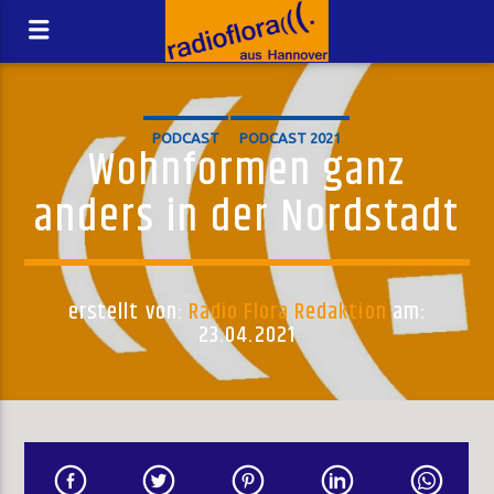
PODCAST
PODCAST 2021
Wohnformen ganz
anders in der Nordstadt
erstellt von:
Radio Flora Redaktion
am:
23.04.2021