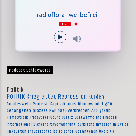
radioflora -werbefrei-
LIVE
Podcast Schlagworte
Politik
Politik
Krieg
attac
Repression
Kurden
Bundeswehr
Protest
Kapitalismus
Klimawandel
g20
Gefangenen
prozess
RAF
Nazi-Verbrechen
AFD
§129b
klimastreik
FridaysForFuture
Justiz
Luftwaffe
rheinmetall
International
Sicherheitsverwahrung
türkische Invasion in Syrien
linksunten
Frauenrechte
politischen Gefangenen
Ökologie