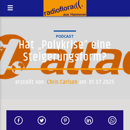
PODCAST
Hat „Polykrise“ eine
Steigerungsform?
erstellt von:
Chris Carlson
am: 01.07.2025