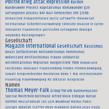
Politik
Krieg
attac
Repression
Kurden
Bundeswehr
Protest
Kapitalismus
Klimawandel
g20
Gefangenen
prozess
RAF
Nazi-Verbrechen
AFD
§129b
klimastreik
FridaysForFuture
Justiz
Luftwaffe
rheinmetall
International
Sicherheitsverwahrung
türkische Invasion in Syrien
linksunten
Frauenrechte
politischen Gefangenen
Ökologie
Indymedia
Rüstungsexport
Gesellschaft
Magazin international
Gesellschaft
Rassismus
Knast
Geflüchteten
Antisemitismus
Feminismus
widerstand
Antifaschismus
Frauen
solidarität
Antimilitarismus
Migration
Hungerstreik
1968
Demokratie
Faschismus
Holocaust
Frauensendung
Frieden
Friedensbewegung
Gewalt
kriegsverbrechen
Revolution
Demo
1. Mai
Internationaler
Frauentag
Frauenbewegung
NS-Diktatur
Integration
Namen
Thomas Meyer-Falk
Group Yorum
Kummerkasten-
Spezial
Mechthild Dortmund
Alfred Klose
Erdogan
Nuriye
Gülmen
MustafaKocak
Loic
Jack Woodhead
Markus Pabst
Georges Abdallah
Steffen Meyn
Aramäerin
Dallala
Jesus Irsula