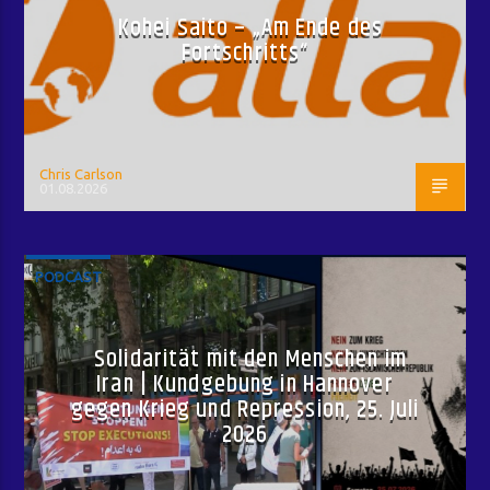
Kohei Saito – „Am Ende des
Fortschritts“
Chris Carlson
01.08.2026
PODCAST
Solidarität mit den Menschen im
Iran | Kundgebung in Hannover
gegen Krieg und Repression, 25. Juli
2026