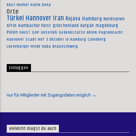
Knut Henkel
Halim Dena
Orte
Türkei
Hannover
Iran
Rojava
Hamburg
Nordsyrien
Afrin
Hambacher Forst
griechenland
Kargah
magdeburg
Polen
FAUST
GOP
Unterlüß
Gedenkstätte Ahlem
Pogromnacht
Hannover
Stadt Hof
3.Oktober in Hamburg
Calenberg
Lueneburger-Heide
Kuba
Braunschweig
Einloggen
nur für Mitglieder mit Zugangsdaten möglich
vieleicht magst du auch