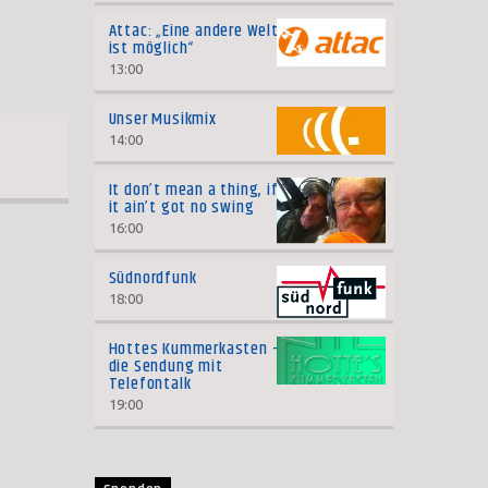
Attac: „Eine andere Welt
ist möglich“
13:00
Unser Musikmix
14:00
It don’t mean a thing, if
it ain’t got no swing
16:00
Südnordfunk
18:00
Hottes Kummerkasten –
die Sendung mit
Telefontalk
19:00