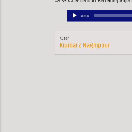
45:35 Kalenderblatt Befreiung Alger
Audio-
00:00
Player
Autor
Kiumarz Naghipour