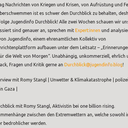
Tag Nachrichten von Kriegen und Krisen, von Aufrüstung und F
erschwemmen ist es schwer den Durchblick zu behalten, desh
 Folge Jugendinfo Durchblick! Alle zwei Wochen schauen wir uns
ssiert sind genauer an, sprechen mit
Expert:innen
und analysie
t von Jugendinfo, einem ehrenamtlichen Kollektiv von
hrichtenplattform aufbauen unter dem Leitsatz – „Erinnerunge
Für die Welt von Morgen“. Unabhängig, unkommerziell, ehrlich
ack, Fragen und Kritik gerne an
Durchblick@jugendinfo.blog
!
erview mit Romy Stangl | Unwetter & Klimakatastrophe | polizei
in Gaza |
blick mit Romy Stangl, Aktivistin bei one billion rising.
ammenhänge zwischen den Extremwettern an, welche sowohl i
r bedrohlicher werden.