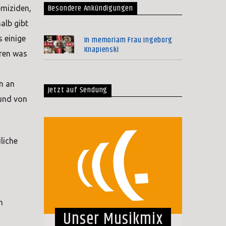
Besondere Ankündigungen
emiziden,
alb gibt
In memoriam Frau Ingeborg
 einige
Knapienski
ren was
n an
Jetzt auf Sendung
 und von
liche
n
Unser Musikmix