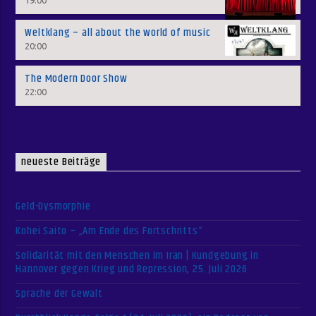
Weltklang – all about the world of music
20:00
The Modern Door Show
22:00
neueste Beiträge
Geld-Dysmorphie
Kohei Saito – „Am Ende des Fortschritts“
Solidarität mit den Menschen im Iran | Kundgebung in
Hannover gegen Krieg und Repression, 25. Juli 2026
Sprache der Gewalt