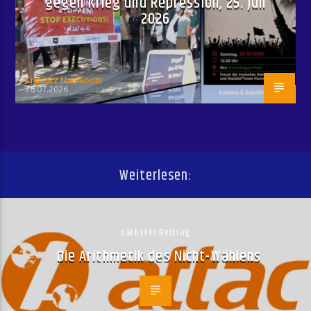
gegen Krieg und Repression, 25. Juli
2026
Kiumarz Naghipour
26.07.2026
Weiterlesen:
nächster Beitrag
Die Arithmetik des Nicht-Wählens