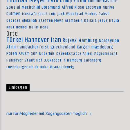
Thomas Meyer-Falk
Group Yorum
Kummerkasten-
Spezial
Mechthild Dortmund
Alfred Klose
Erdogan
Nuriye
Gülmen
MustafaKocak
Loic
Jack Woodhead
Markus Pabst
Georges Abdallah
Steffen Meyn
Aramäerin
Dallala
Jesus Irsula
Knut Henkel
Halim Dena
Orte
Türkei
Hannover
Iran
Rojava
Hamburg
Nordsyrien
Afrin
Hambacher Forst
griechenland
Kargah
magdeburg
Polen
FAUST
GOP
Unterlüß
Gedenkstätte Ahlem
Pogromnacht
Hannover
Stadt Hof
3.Oktober in Hamburg
Calenberg
Lueneburger-Heide
Kuba
Braunschweig
Einloggen
nur für Mitglieder mit Zugangsdaten möglich