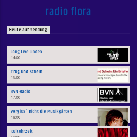
radio flora
Heute auf Sendung
Long Live Linden
14:00
Trug und Schein
15:00
BVN-Radio
17:00
Vergiss´ nicht die Musikgärten
18:00
KultUhrzeit
19:00