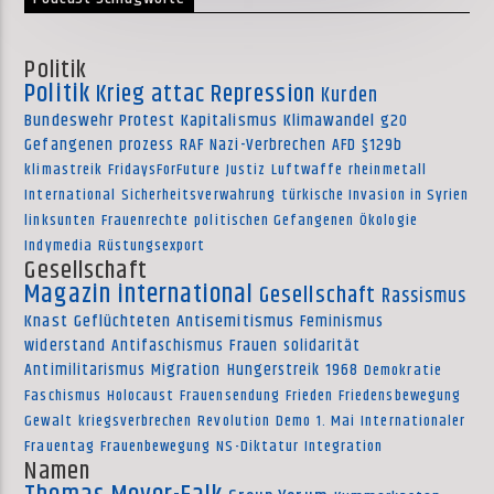
Politik
Politik
Krieg
attac
Repression
Kurden
Bundeswehr
Protest
Kapitalismus
Klimawandel
g20
Gefangenen
prozess
RAF
Nazi-Verbrechen
AFD
§129b
klimastreik
FridaysForFuture
Justiz
Luftwaffe
rheinmetall
International
Sicherheitsverwahrung
türkische Invasion in Syrien
linksunten
Frauenrechte
politischen Gefangenen
Ökologie
Indymedia
Rüstungsexport
Gesellschaft
Magazin international
Gesellschaft
Rassismus
Knast
Geflüchteten
Antisemitismus
Feminismus
widerstand
Antifaschismus
Frauen
solidarität
Antimilitarismus
Migration
Hungerstreik
1968
Demokratie
Faschismus
Holocaust
Frauensendung
Frieden
Friedensbewegung
Gewalt
kriegsverbrechen
Revolution
Demo
1. Mai
Internationaler
Frauentag
Frauenbewegung
NS-Diktatur
Integration
Namen