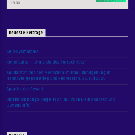
19:00
neueste Beiträge
Geld-Dysmorphie
Kohei Saito – „Am Ende des Fortschritts“
Solidarität mit den Menschen im Iran | Kundgebung in
Hannover gegen Krieg und Repression, 25. Juli 2026
Sprache der Gewalt
Durchblick Kongo-Folge 1 (24. Juli 2026), ein Podcast von
„Jugendinfo“