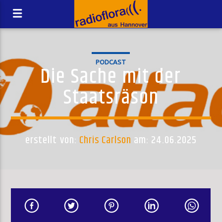
PODCAST
Die Sache mit der
Staatsräson
erstellt von:
Chris Carlson
am: 24.06.2025