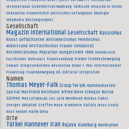
klimastreik
FridaysForFuture
Justiz
Luftwaffe
rheinmetall
International
Sicherheitsverwahrung
türkische Invasion in Syrien
linksunten
Frauenrechte
politischen Gefangenen
Ökologie
Indymedia
Rüstungsexport
Gesellschaft
Magazin international
Gesellschaft
Rassismus
Knast
Geflüchteten
Antisemitismus
Feminismus
widerstand
Antifaschismus
Frauen
solidarität
Antimilitarismus
Migration
Hungerstreik
1968
Demokratie
Faschismus
Holocaust
Frauensendung
Frieden
Friedensbewegung
Gewalt
kriegsverbrechen
Revolution
Demo
1. Mai
Internationaler
Frauentag
Frauenbewegung
NS-Diktatur
Integration
Namen
Thomas Meyer-Falk
Group Yorum
Kummerkasten-
Spezial
Mechthild Dortmund
Alfred Klose
Erdogan
Nuriye
Gülmen
MustafaKocak
Loic
Jack Woodhead
Markus Pabst
Georges Abdallah
Steffen Meyn
Aramäerin
Dallala
Jesus Irsula
Knut Henkel
Halim Dena
Orte
Türkei
Hannover
Iran
Rojava
Hamburg
Nordsyrien