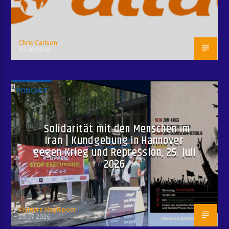
Chris Carlson
01.08.2026
PODCAST
Solidarität mit den Menschen im
Iran | Kundgebung in Hannover
gegen Krieg und Repression, 25. Juli
2026
Kiumarz Naghipour
26.07.2026