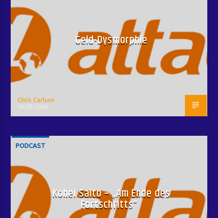
Geld-Dysmorphie
Chris Carlson
06.08.2026
PODCAST
Kohei Saito – „Am Ende des
Fortschritts“