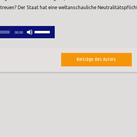
treuen? Der Staat hat eine weltanschauliche Neutralitätspflicht
Pfeiltasten
00:00
Hoch/Runter
benutzen,
um
Beiträge des Autors
die
Lautstärke
zu
regeln.