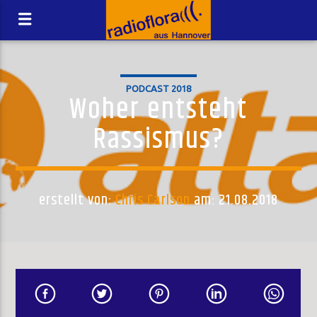
PODCAST 2018
Woher entsteht
Rassismus?
erstellt von:
Chris Carlson
am: 21.08.2018