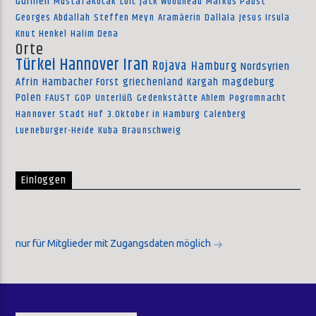
Gülmen
MustafaKocak
Loic
Jack Woodhead
Markus Pabst
Georges Abdallah
Steffen Meyn
Aramäerin
Dallala
Jesus Irsula
Knut Henkel
Halim Dena
Orte
Türkei
Hannover
Iran
Rojava
Hamburg
Nordsyrien
Afrin
Hambacher Forst
griechenland
Kargah
magdeburg
Polen
FAUST
GOP
Unterlüß
Gedenkstätte Ahlem
Pogromnacht
Hannover
Stadt Hof
3.Oktober in Hamburg
Calenberg
Lueneburger-Heide
Kuba
Braunschweig
Einloggen
nur für Mitglieder mit Zugangsdaten möglich