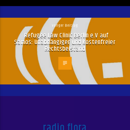
voriger Beitrag
Refugee Law Clinic Berlin e.V auf
Samos: Unabhängiger und kostenfreier
Rechtsbeistand
radio flora