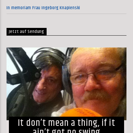
In memoriam Frau Ingeborg Knapienski
Jetzt auf Sendung
It don’t mean a thing, if it
ain’t got no swing