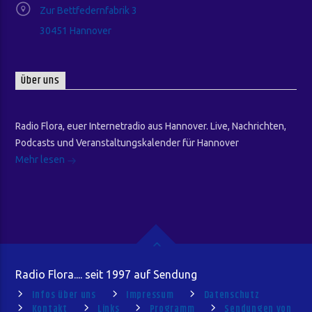
Zur Bettfedernfabrik 3
30451 Hannover
Über uns
Radio Flora, euer Internetradio aus Hannover. Live, Nachrichten,
Podcasts und Veranstaltungskalender für Hannover
Mehr lesen
Radio Flora.... seit 1997 auf Sendung
Infos über uns
Impressum
Datenschutz
Kontakt
Links
Programm
Sendungen von