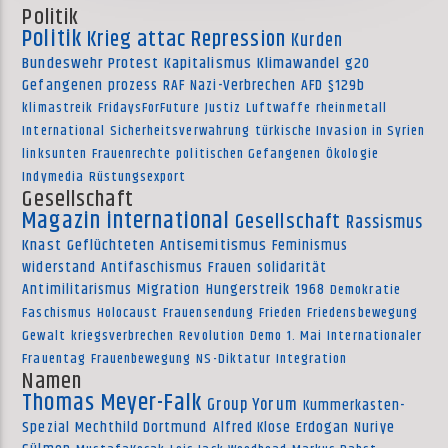
Politik
Politik
Krieg
attac
Repression
Kurden
Bundeswehr
Protest
Kapitalismus
Klimawandel
g20
Gefangenen
prozess
RAF
Nazi-Verbrechen
AFD
§129b
klimastreik
FridaysForFuture
Justiz
Luftwaffe
rheinmetall
International
Sicherheitsverwahrung
türkische Invasion in Syrien
linksunten
Frauenrechte
politischen Gefangenen
Ökologie
Indymedia
Rüstungsexport
Gesellschaft
Magazin international
Gesellschaft
Rassismus
Knast
Geflüchteten
Antisemitismus
Feminismus
widerstand
Antifaschismus
Frauen
solidarität
Antimilitarismus
Migration
Hungerstreik
1968
Demokratie
Faschismus
Holocaust
Frauensendung
Frieden
Friedensbewegung
Gewalt
kriegsverbrechen
Revolution
Demo
1. Mai
Internationaler
Frauentag
Frauenbewegung
NS-Diktatur
Integration
Namen
Thomas Meyer-Falk
Group Yorum
Kummerkasten-
Spezial
Mechthild Dortmund
Alfred Klose
Erdogan
Nuriye