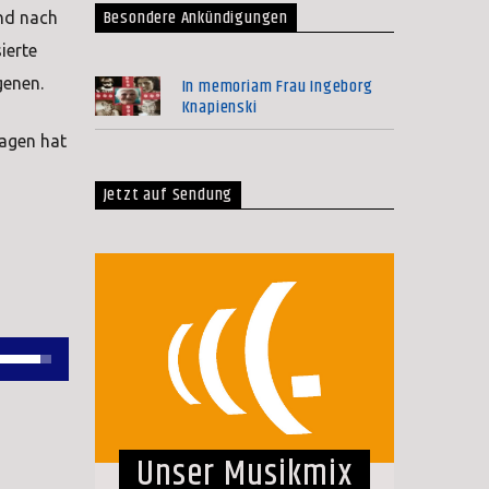
Besondere Ankündigungen
nd nach
ierte
In memoriam Frau Ingeborg
genen.
Knapienski
lagen hat
Jetzt auf Sendung
Pfeiltasten
Hoch/Runter
benutzen,
um
Unser Musikmix
die