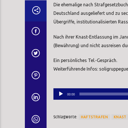
Die ehemalige nach Strafgesetzbuc
Deutschland ausgeliefert und zu sechs
Übergriffe, institutionalisierten R
Nach ihrer Knast-Entlassung im Janu
(Bewährung) und nicht ausreisen dur
Ein persönliches Tel.-Gespräch.
Weiterführende Infos: soligruppegue
Audio-
00:00
Player
Schlagworte:
HAFTSTRAFEN
KNAST