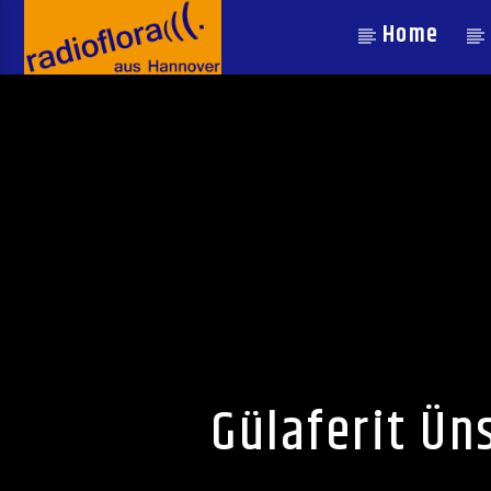
Home
Gülaferit Ü