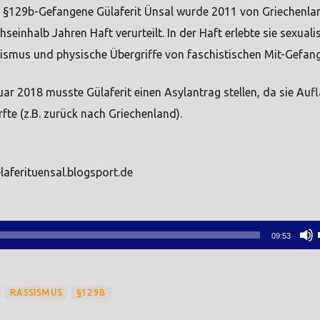
h §129b-Gefangene Gülaferit Ünsal wurde 2011 von Griechenla
einhalb Jahren Haft verurteilt. In der Haft erlebte sie sexualis
assismus und physische Übergriffe von faschistischen Mit-Gefan
ar 2018 musste Gülaferit einen Asylantrag stellen, da sie Auf
fte (z.B. zurück nach Griechenland).
laferituensal.blogsport.de
09:53
RASSISMUS
§129B