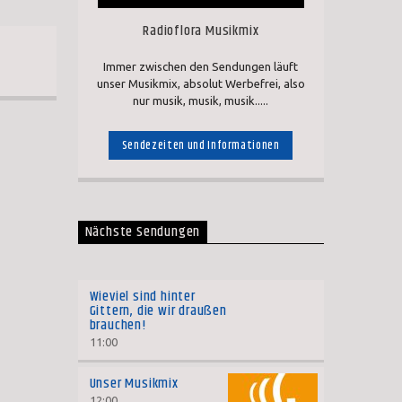
Lautstärke
Radioflora Musikmix
zu
Immer zwischen den Sendungen läuft
regeln.
unser Musikmix, absolut Werbefrei, also
nur musik, musik, musik.....
Sendezeiten und Informationen
Nächste Sendungen
Wieviel sind hinter
Gittern, die wir draußen
brauchen!
11:00
Unser Musikmix
12:00