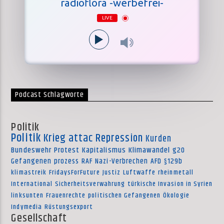
radioflora -werbefrei-
LIVE
Podcast Schlagworte
Politik
Politik
Krieg
attac
Repression
Kurden
Bundeswehr
Protest
Kapitalismus
Klimawandel
g20
Gefangenen
prozess
RAF
Nazi-Verbrechen
AFD
§129b
klimastreik
FridaysForFuture
Justiz
Luftwaffe
rheinmetall
International
Sicherheitsverwahrung
türkische Invasion in Syrien
linksunten
Frauenrechte
politischen Gefangenen
Ökologie
Indymedia
Rüstungsexport
Gesellschaft