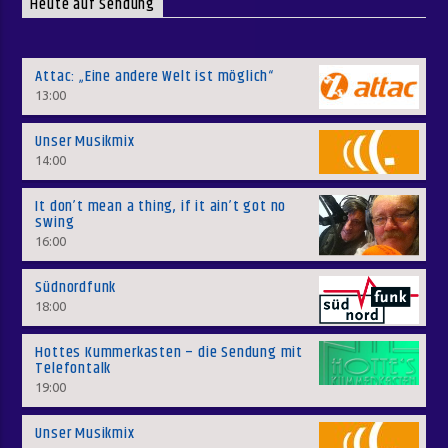
Heute auf Sendung
Attac: „Eine andere Welt ist möglich“
13:00
Unser Musikmix
14:00
It don’t mean a thing, if it ain’t got no
swing
16:00
Südnordfunk
18:00
Hottes Kummerkasten – die Sendung mit
Telefontalk
19:00
Unser Musikmix