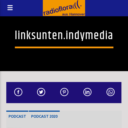
linksunten.indymedia
PODCAST
PODCAST 2020