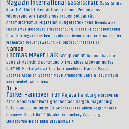
Magazin international
Gesellschaft
Rassismus
Knast
Geflüchteten
Antisemitismus
Feminismus
widerstand
Antifaschismus
Frauen
solidarität
Antimilitarismus
Migration
Hungerstreik
1968
Demokratie
Faschismus
Holocaust
Frauensendung
Frieden
Friedensbewegung
Gewalt
kriegsverbrechen
Revolution
Demo
1. Mai
Internationaler
Frauentag
Frauenbewegung
NS-Diktatur
Integration
Namen
Thomas Meyer-Falk
Group Yorum
Kummerkasten-
Spezial
Mechthild Dortmund
Alfred Klose
Erdogan
Nuriye
Gülmen
MustafaKocak
Loic
Jack Woodhead
Markus Pabst
Georges Abdallah
Steffen Meyn
Aramäerin
Dallala
Jesus Irsula
Knut Henkel
Halim Dena
Orte
Türkei
Hannover
Iran
Rojava
Hamburg
Nordsyrien
Afrin
Hambacher Forst
griechenland
Kargah
magdeburg
Polen
FAUST
GOP
Unterlüß
Gedenkstätte Ahlem
Pogromnacht
Hannover
Stadt Hof
3.Oktober in Hamburg
Calenberg
Lueneburger-Heide
Kuba
Braunschweig