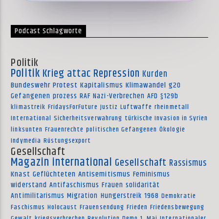
Podcast Schlagworte
Politik
Politik
Krieg
attac
Repression
Kurden
Bundeswehr
Protest
Kapitalismus
Klimawandel
g20
Gefangenen
prozess
RAF
Nazi-Verbrechen
AFD
§129b
klimastreik
FridaysForFuture
Justiz
Luftwaffe
rheinmetall
International
Sicherheitsverwahrung
türkische Invasion in Syrien
linksunten
Frauenrechte
politischen Gefangenen
Ökologie
Indymedia
Rüstungsexport
Gesellschaft
Magazin international
Gesellschaft
Rassismus
Knast
Geflüchteten
Antisemitismus
Feminismus
widerstand
Antifaschismus
Frauen
solidarität
Antimilitarismus
Migration
Hungerstreik
1968
Demokratie
Faschismus
Holocaust
Frauensendung
Frieden
Friedensbewegung
Gewalt
kriegsverbrechen
Revolution
Demo
1. Mai
Internationaler