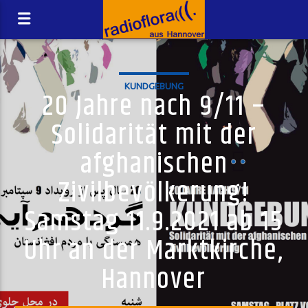
KUNDGEBUNG
20 Jahre nach 9/11 –
Solidarität mit der
afghanischen
Zivilbevölkerung!
Samstag 11.9.2021 ab 15
Uhr an der Marktkirche,
Hannover