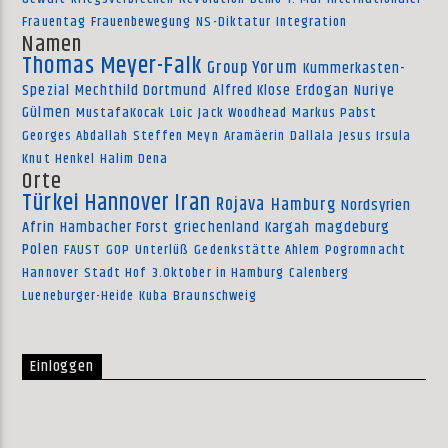
Frauentag
Frauenbewegung
NS-Diktatur
Integration
Namen
Thomas Meyer-Falk
Group Yorum
Kummerkasten-
Spezial
Mechthild Dortmund
Alfred Klose
Erdogan
Nuriye
Gülmen
MustafaKocak
Loic
Jack Woodhead
Markus Pabst
Georges Abdallah
Steffen Meyn
Aramäerin
Dallala
Jesus Irsula
Knut Henkel
Halim Dena
Orte
Türkei
Hannover
Iran
Rojava
Hamburg
Nordsyrien
Afrin
Hambacher Forst
griechenland
Kargah
magdeburg
Polen
FAUST
GOP
Unterlüß
Gedenkstätte Ahlem
Pogromnacht
Hannover
Stadt Hof
3.Oktober in Hamburg
Calenberg
Lueneburger-Heide
Kuba
Braunschweig
Einloggen