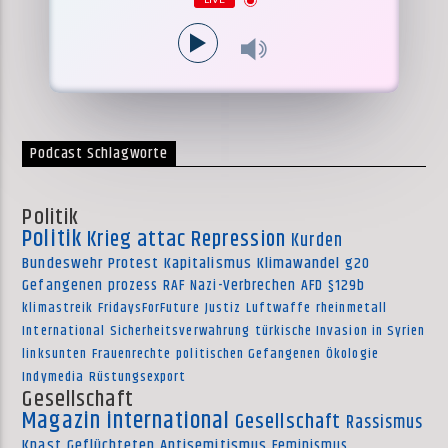
Podcast Schlagworte
Politik
Politik
Krieg
attac
Repression
Kurden
Bundeswehr
Protest
Kapitalismus
Klimawandel
g20
Gefangenen
prozess
RAF
Nazi-Verbrechen
AFD
§129b
klimastreik
FridaysForFuture
Justiz
Luftwaffe
rheinmetall
International
Sicherheitsverwahrung
türkische Invasion in Syrien
linksunten
Frauenrechte
politischen Gefangenen
Ökologie
Indymedia
Rüstungsexport
Gesellschaft
Magazin international
Gesellschaft
Rassismus
Knast
Geflüchteten
Antisemitismus
Feminismus