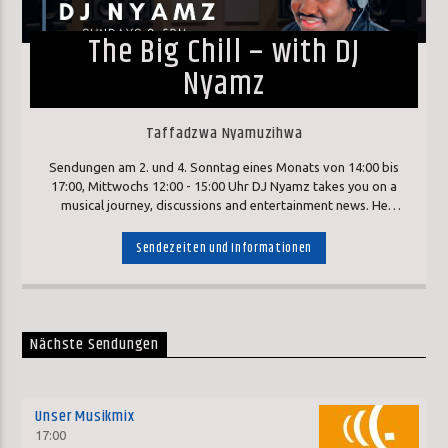
The Big Chill – with DJ
Nyamz
Taffadzwa Nyamuzihwa
Sendungen am 2. und 4. Sonntag eines Monats von 14:00 bis
17:00, Mittwochs 12:00 - 15:00 Uhr DJ Nyamz takes you on a
musical journey, discussions and entertainment news. He
defies the odds despite his disability (blind) as manages the
show on his own. He is from Zimbabwe. His show is in english,
Sendezeiten und Informationen
as it's an international show with a world wide audience. "DJ
Nyamz - radio is so good, you can watch it" Sendungen immer
Sonntags eines Monats 14:00 bis 17:00, sowie Mittwochs 12:00
- 15:00 Uhr
Nächste Sendungen
Unser Musikmix
17:00