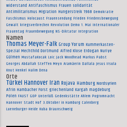
widerstand
Antifaschismus
Frauen
solidarität
Antimilitarismus
Migration
Hungerstreik
1968
Demokratie
Faschismus
Holocaust
Frauensendung
Frieden
Friedensbewegung
Gewalt
kriegsverbrechen
Revolution
Demo
1. Mai
Internationaler
Frauentag
Frauenbewegung
NS-Diktatur
Integration
Namen
Thomas Meyer-Falk
Group Yorum
Kummerkasten-
Spezial
Mechthild Dortmund
Alfred Klose
Erdogan
Nuriye
Gülmen
MustafaKocak
Loic
Jack Woodhead
Markus Pabst
Georges Abdallah
Steffen Meyn
Aramäerin
Dallala
Jesus Irsula
Knut Henkel
Halim Dena
Orte
Türkei
Hannover
Iran
Rojava
Hamburg
Nordsyrien
Afrin
Hambacher Forst
griechenland
Kargah
magdeburg
Polen
FAUST
GOP
Unterlüß
Gedenkstätte Ahlem
Pogromnacht
Hannover
Stadt Hof
3.Oktober in Hamburg
Calenberg
Lueneburger-Heide
Kuba
Braunschweig