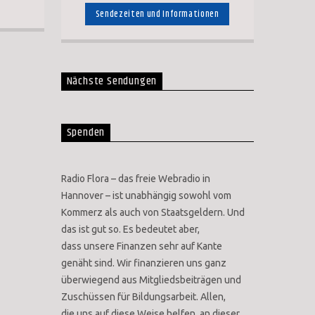
jeden folgenden Donnerstag auch ab 22
Sendezeiten und Informationen
Uhr und Montags zwischen 14:00 und
18:00 Uhr
Nächste Sendungen
Spenden
Radio Flora – das freie Webradio in
Hannover – ist unabhängig sowohl vom
Kommerz als auch von Staatsgeldern. Und
das ist gut so. Es bedeutet aber,
dass unsere Finanzen sehr auf Kante
genäht sind. Wir finanzieren uns ganz
überwiegend aus Mitgliedsbeiträgen und
Zuschüssen für Bildungsarbeit. Allen,
die uns auf diese Weise helfen, an dieser