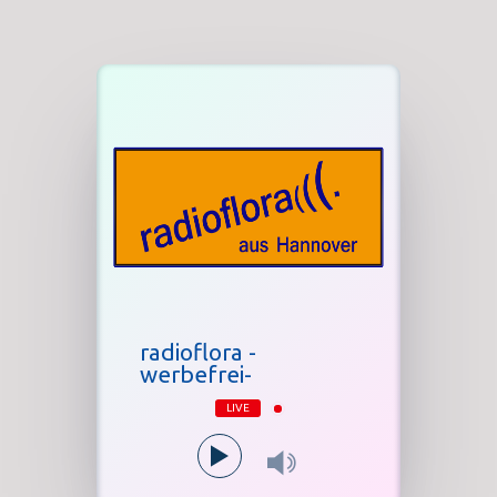
radioflora -
werbefrei-
LIVE