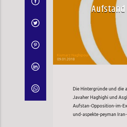
Aufstand 
Kiumarz Naghipour
09.01.2018
Die Hintergründe und die a
Javaher Haghighi und Asgh
Aufstan-Opposition-im-Exi
und-aspekte-peyman Iran