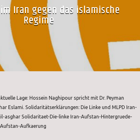
im Iran gegen das islamische
Regime
ktuelle Lage: Hossein Naghipour spricht mit Dr. Peyman
ar Eslami. Solidaritätserklärungen: Die Linke und MLPD Iran-
l-asghar Solidaritaet-Die-linke Iran-Aufstan-Hintergruede-
-Aufstan-Aufkaerung