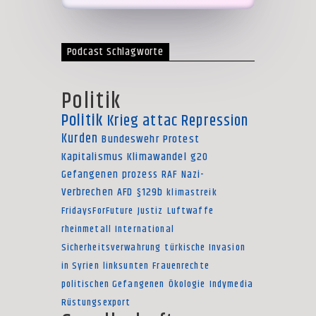
Podcast Schlagworte
Politik
Politik
Krieg
attac
Repression
Kurden
Bundeswehr
Protest
Kapitalismus
Klimawandel
g20
Gefangenen
prozess
RAF
Nazi-
Verbrechen
AFD
§129b
klimastreik
FridaysForFuture
Justiz
Luftwaffe
rheinmetall
International
Sicherheitsverwahrung
türkische Invasion
in Syrien
linksunten
Frauenrechte
politischen Gefangenen
Ökologie
Indymedia
Rüstungsexport