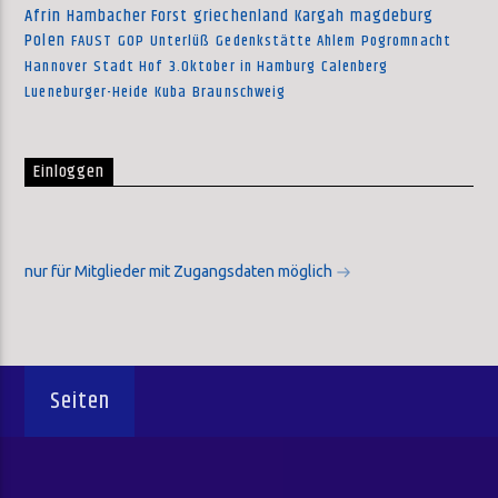
Afrin
Hambacher Forst
griechenland
Kargah
magdeburg
Polen
FAUST
GOP
Unterlüß
Gedenkstätte Ahlem
Pogromnacht
Hannover
Stadt Hof
3.Oktober in Hamburg
Calenberg
Lueneburger-Heide
Kuba
Braunschweig
Einloggen
nur für Mitglieder mit Zugangsdaten möglich
Seiten