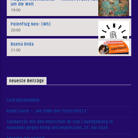
um die Welt
19:00
Polenflug Neo- (Wh)
20:00
Buena Onda
21:00
neueste Beiträge
Geld-Dysmorphie
Kohei Saito – „Am Ende des Fortschritts“
Solidarität mit den Menschen im Iran | Kundgebung in
Hannover gegen Krieg und Repression, 25. Juli 2026