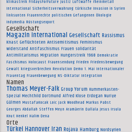
klimastreik
FridaysForFuture
Justiz
Luftwaffe
rheinmetall
International
Sicherheitsverwahrung
türkische Invasion in Syrien
linksunten
Frauenrechte
politischen Gefangenen
Ökologie
Indymedia
Rüstungsexport
Gesellschaft
Magazin international
Gesellschaft
Rassismus
Knast
Geflüchteten
Antisemitismus
Feminismus
widerstand
Antifaschismus
Frauen
solidarität
Antimilitarismus
Migration
Hungerstreik
1968
Demokratie
Faschismus
Holocaust
Frauensendung
Frieden
Friedensbewegung
Gewalt
kriegsverbrechen
Revolution
Demo
1. Mai
Internationaler
Frauentag
Frauenbewegung
NS-Diktatur
Integration
Namen
Thomas Meyer-Falk
Group Yorum
Kummerkasten-
Spezial
Mechthild Dortmund
Alfred Klose
Erdogan
Nuriye
Gülmen
MustafaKocak
Loic
Jack Woodhead
Markus Pabst
Georges Abdallah
Steffen Meyn
Aramäerin
Dallala
Jesus Irsula
Knut Henkel
Halim Dena
Orte
Türkei
Hannover
Iran
Rojava
Hamburg
Nordsyrien