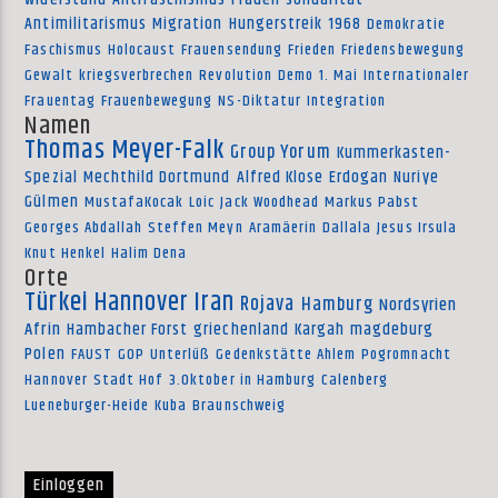
Antimilitarismus
Migration
Hungerstreik
1968
Demokratie
Faschismus
Holocaust
Frauensendung
Frieden
Friedensbewegung
Gewalt
kriegsverbrechen
Revolution
Demo
1. Mai
Internationaler
Frauentag
Frauenbewegung
NS-Diktatur
Integration
Namen
Thomas Meyer-Falk
Group Yorum
Kummerkasten-
Spezial
Mechthild Dortmund
Alfred Klose
Erdogan
Nuriye
Gülmen
MustafaKocak
Loic
Jack Woodhead
Markus Pabst
Georges Abdallah
Steffen Meyn
Aramäerin
Dallala
Jesus Irsula
Knut Henkel
Halim Dena
Orte
Türkei
Hannover
Iran
Rojava
Hamburg
Nordsyrien
Afrin
Hambacher Forst
griechenland
Kargah
magdeburg
Polen
FAUST
GOP
Unterlüß
Gedenkstätte Ahlem
Pogromnacht
Hannover
Stadt Hof
3.Oktober in Hamburg
Calenberg
Lueneburger-Heide
Kuba
Braunschweig
Einloggen