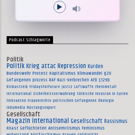
Podcast Schlagworte
Politik
Politik
Krieg
attac
Repression
Kurden
Bundeswehr
Protest
Kapitalismus
Klimawandel
g20
Gefangenen
prozess
RAF
Nazi-Verbrechen
AFD
§129b
klimastreik
FridaysForFuture
Justiz
Luftwaffe
rheinmetall
International
Sicherheitsverwahrung
türkische Invasion in Syrien
linksunten
Frauenrechte
politischen Gefangenen
Ökologie
Indymedia
Rüstungsexport
Gesellschaft
Magazin international
Gesellschaft
Rassismus
Knast
Geflüchteten
Antisemitismus
Feminismus
widerstand
Antifaschismus
Frauen
solidarität