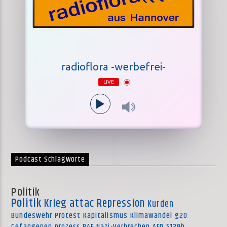
radioflora -werbefrei-
LIVE
Podcast Schlagworte
Politik
Politik
Krieg
attac
Repression
Kurden
Bundeswehr
Protest
Kapitalismus
Klimawandel
g20
Gefangenen
prozess
RAF
Nazi-Verbrechen
AFD
§129b