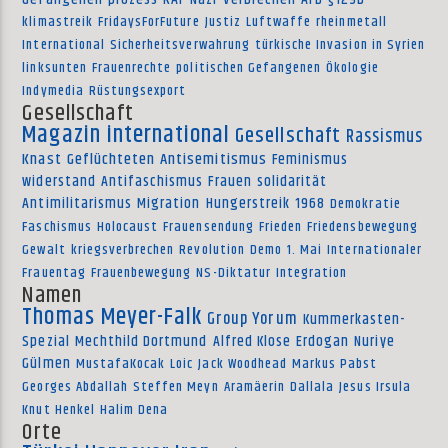
klimastreik
FridaysForFuture
Justiz
Luftwaffe
rheinmetall
International
Sicherheitsverwahrung
türkische Invasion in Syrien
linksunten
Frauenrechte
politischen Gefangenen
Ökologie
Indymedia
Rüstungsexport
Gesellschaft
Magazin international
Gesellschaft
Rassismus
Knast
Geflüchteten
Antisemitismus
Feminismus
widerstand
Antifaschismus
Frauen
solidarität
Antimilitarismus
Migration
Hungerstreik
1968
Demokratie
Faschismus
Holocaust
Frauensendung
Frieden
Friedensbewegung
Gewalt
kriegsverbrechen
Revolution
Demo
1. Mai
Internationaler
Frauentag
Frauenbewegung
NS-Diktatur
Integration
Namen
Thomas Meyer-Falk
Group Yorum
Kummerkasten-
Spezial
Mechthild Dortmund
Alfred Klose
Erdogan
Nuriye
Gülmen
MustafaKocak
Loic
Jack Woodhead
Markus Pabst
Georges Abdallah
Steffen Meyn
Aramäerin
Dallala
Jesus Irsula
Knut Henkel
Halim Dena
Orte