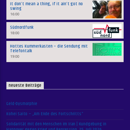
It don’t mean a thing, if it ain’t got no
swing
16:00
Südnordfunk
18:00
Hottes Kummerkasten – die Sendung mit
Telefontalk
19:00
neueste Beiträge
Geld-Dysmorphie
Kohei Saito – „Am Ende des Fortschritts“
Solidarität mit den Menschen im Iran | Kundgebung in
Hannover gegen Krieg und Repression, 25. Juli 2026