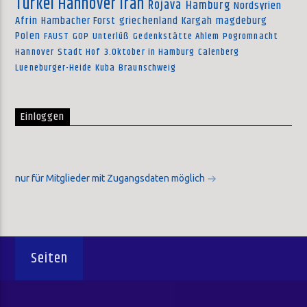
Türkei
Hannover
Iran
Rojava
Hamburg
Nordsyrien
Afrin
Hambacher Forst
griechenland
Kargah
magdeburg
Polen
FAUST
GOP
Unterlüß
Gedenkstätte Ahlem
Pogromnacht
Hannover
Stadt Hof
3.Oktober in Hamburg
Calenberg
Lueneburger-Heide
Kuba
Braunschweig
Einloggen
nur für Mitglieder mit Zugangsdaten möglich
Seiten