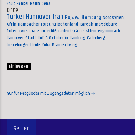
Knut Henkel
Halim Dena
Orte
Türkei
Hannover
Iran
Rojava
Hamburg
Nordsyrien
Afrin
Hambacher Forst
griechenland
Kargah
magdeburg
Polen
FAUST
GOP
Unterlüß
Gedenkstätte Ahlem
Pogromnacht
Hannover
Stadt Hof
3.Oktober in Hamburg
Calenberg
Lueneburger-Heide
Kuba
Braunschweig
Einloggen
nur für Mitglieder mit Zugangsdaten möglich
Seiten