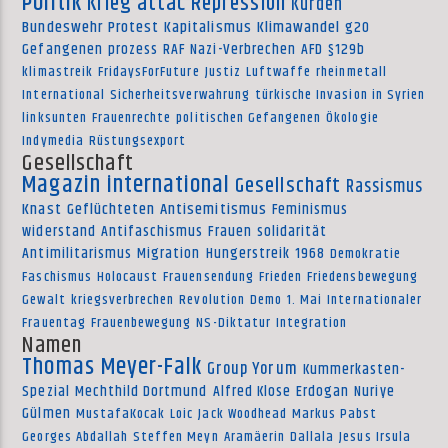
Politik
Krieg
attac
Repression
Kurden
Bundeswehr
Protest
Kapitalismus
Klimawandel
g20
Gefangenen
prozess
RAF
Nazi-Verbrechen
AFD
§129b
klimastreik
FridaysForFuture
Justiz
Luftwaffe
rheinmetall
International
Sicherheitsverwahrung
türkische Invasion in Syrien
linksunten
Frauenrechte
politischen Gefangenen
Ökologie
Indymedia
Rüstungsexport
Gesellschaft
Magazin international
Gesellschaft
Rassismus
Knast
Geflüchteten
Antisemitismus
Feminismus
widerstand
Antifaschismus
Frauen
solidarität
Antimilitarismus
Migration
Hungerstreik
1968
Demokratie
Faschismus
Holocaust
Frauensendung
Frieden
Friedensbewegung
Gewalt
kriegsverbrechen
Revolution
Demo
1. Mai
Internationaler
Frauentag
Frauenbewegung
NS-Diktatur
Integration
Namen
Thomas Meyer-Falk
Group Yorum
Kummerkasten-
Spezial
Mechthild Dortmund
Alfred Klose
Erdogan
Nuriye
Gülmen
MustafaKocak
Loic
Jack Woodhead
Markus Pabst
Georges Abdallah
Steffen Meyn
Aramäerin
Dallala
Jesus Irsula