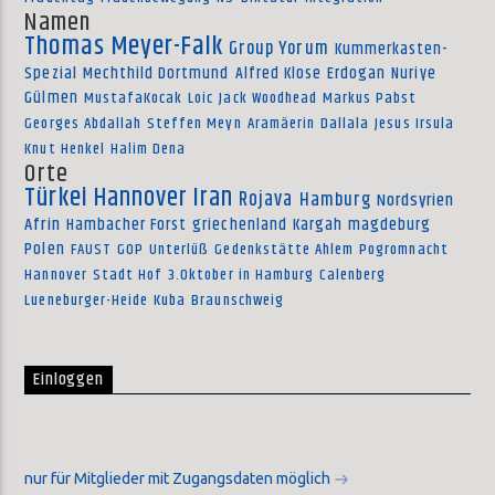
Namen
Thomas Meyer-Falk
Group Yorum
Kummerkasten-
Spezial
Mechthild Dortmund
Alfred Klose
Erdogan
Nuriye
Gülmen
MustafaKocak
Loic
Jack Woodhead
Markus Pabst
Georges Abdallah
Steffen Meyn
Aramäerin
Dallala
Jesus Irsula
Knut Henkel
Halim Dena
Orte
Türkei
Hannover
Iran
Rojava
Hamburg
Nordsyrien
Afrin
Hambacher Forst
griechenland
Kargah
magdeburg
Polen
FAUST
GOP
Unterlüß
Gedenkstätte Ahlem
Pogromnacht
Hannover
Stadt Hof
3.Oktober in Hamburg
Calenberg
Lueneburger-Heide
Kuba
Braunschweig
Einloggen
nur für Mitglieder mit Zugangsdaten möglich