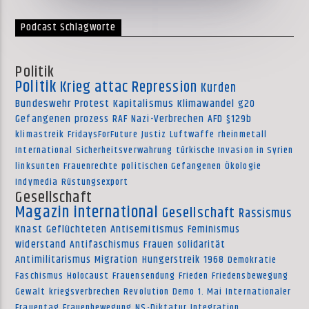
Podcast Schlagworte
Politik
Politik
Krieg
attac
Repression
Kurden
Bundeswehr
Protest
Kapitalismus
Klimawandel
g20
Gefangenen
prozess
RAF
Nazi-Verbrechen
AFD
§129b
klimastreik
FridaysForFuture
Justiz
Luftwaffe
rheinmetall
International
Sicherheitsverwahrung
türkische Invasion in Syrien
linksunten
Frauenrechte
politischen Gefangenen
Ökologie
Indymedia
Rüstungsexport
Gesellschaft
Magazin international
Gesellschaft
Rassismus
Knast
Geflüchteten
Antisemitismus
Feminismus
widerstand
Antifaschismus
Frauen
solidarität
Antimilitarismus
Migration
Hungerstreik
1968
Demokratie
Faschismus
Holocaust
Frauensendung
Frieden
Friedensbewegung
Gewalt
kriegsverbrechen
Revolution
Demo
1. Mai
Internationaler
Frauentag
Frauenbewegung
NS-Diktatur
Integration