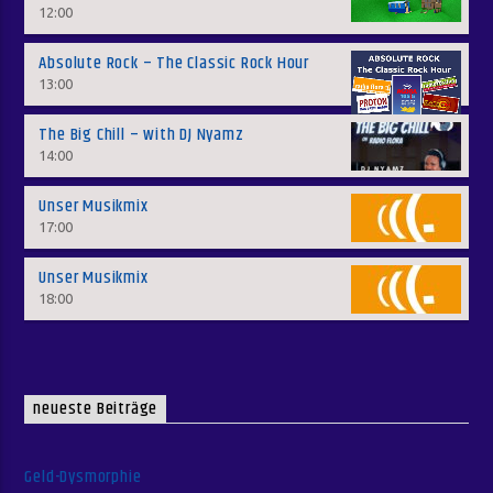
12:00
Absolute Rock – The Classic Rock Hour
13:00
The Big Chill – with DJ Nyamz
14:00
Unser Musikmix
17:00
Unser Musikmix
18:00
neueste Beiträge
Geld-Dysmorphie