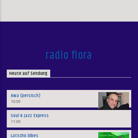
radio flora
Heute auf Sendung
Awa (persisch)
10:00
Soul & Jazz Express
11:00
Latscho Dibes