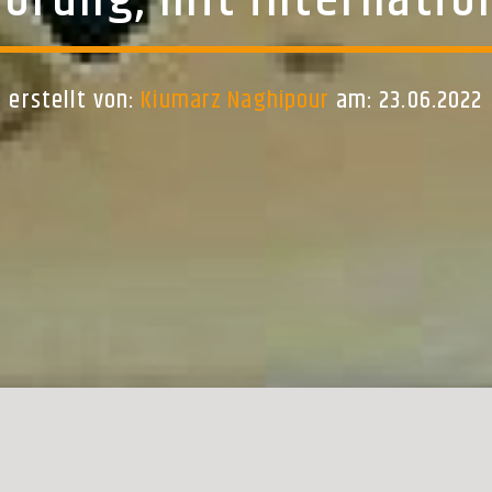
örung, mit internatio
erstellt von:
Kiumarz Naghipour
am: 23.06.2022