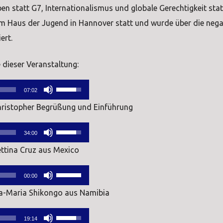
n statt G7, Internationalismus und globale Gerechtigkeit stat
im Haus der Jugend in Hannover statt und wurde über die nega
ert.
 dieser Veranstaltung:
Pfeiltasten
07:02
Hoch/Runter
ristopher Begrüßung und Einführung
benutzen,
Pfeiltasten
um
34:00
Hoch/Runter
die
ttina Cruz aus Mexico
benutzen,
Lautstärke
Pfeiltasten
um
zu
00:00
Hoch/Runter
die
regeln.
a-Maria Shikongo aus Namibia
benutzen,
Lautstärke
Pfeiltasten
um
zu
19:14