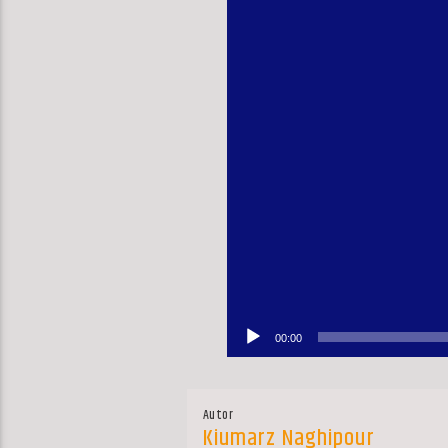
00:00
Autor
Kiumarz Naghipour