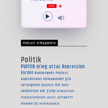
LIVE
Podcast Schlagworte
Politik
Politik
Krieg
attac
Repression
Kurden
Bundeswehr
Protest
Kapitalismus
Klimawandel
g20
Gefangenen
prozess
RAF
Nazi-
Verbrechen
AFD
§129b
klimastreik
FridaysForFuture
Justiz
Luftwaffe
rheinmetall
International