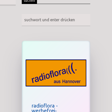
suchen
radioflora -
werbefrei-