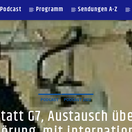
Podcast
Programm
Sendungen A-Z
PODCAST
PODCAST 2022
tatt G7, Austausch üb