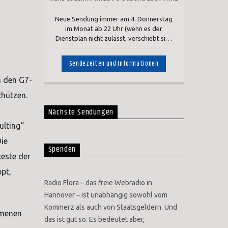
Neue Sendung immer am 4. Donnerstag
im Monat ab 22 Uhr (wenn es der
Dienstplan nicht zulässt, verschiebt sich
der Sendetermin) Wiederholungen dann
jeden folgenden Donnerstag auch ab 22
Sendezeiten und Informationen
Uhr und Montags zwischen 14:00 und
18:00 Uhr
n den G7-
chützen.
Nächste Sendungen
ulting“
ie
Spenden
este der
pt,
Radio Flora – das freie Webradio in
Hannover – ist unabhängig sowohl vom
Kommerz als auch von Staatsgeldern. Und
mmenen
das ist gut so. Es bedeutet aber,