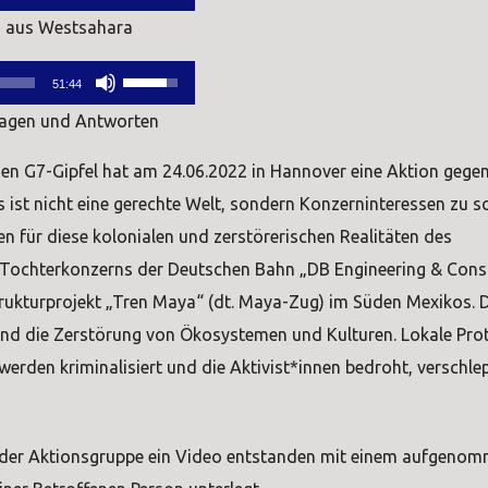
Hoch/Runter
die
regeln.
i aus Westsahara
benutzen,
Lautstärke
Pfeiltasten
um
zu
51:44
Hoch/Runter
die
regeln.
ragen und Antworten
benutzen,
Lautstärke
n G7-Gipfel hat am 24.06.2022 in Hannover eine Aktion gege
um
zu
ls ist nicht eine gerechte Welt, sondern Konzerninteressen zu s
die
regeln.
len für diese kolonialen und zerstörerischen Realitäten des
Lautstärke
es Tochterkonzerns der Deutschen Bahn „DB Engineering & Cons
zu
ukturprojekt „Tren Maya“ (dt. Maya-Zug) im Süden Mexikos. D
regeln.
und die Zerstörung von Ökosystemen und Kulturen. Lokale Prot
erden kriminalisiert und die Aktivist*innen bedroht, verschlep
n der Aktionsgruppe ein Video entstanden mit einem aufgeno