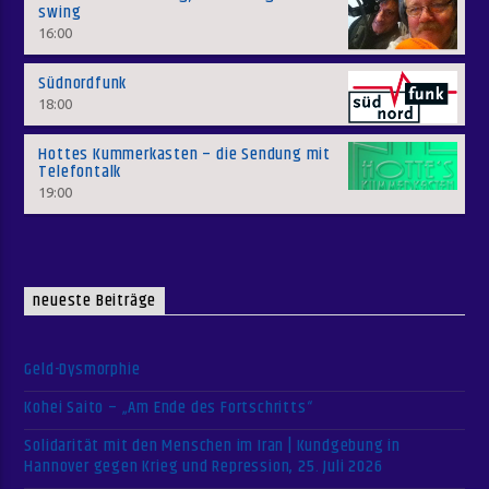
swing
16:00
Südnordfunk
18:00
Hottes Kummerkasten – die Sendung mit
Telefontalk
19:00
neueste Beiträge
Geld-Dysmorphie
Kohei Saito – „Am Ende des Fortschritts“
Solidarität mit den Menschen im Iran | Kundgebung in
Hannover gegen Krieg und Repression, 25. Juli 2026