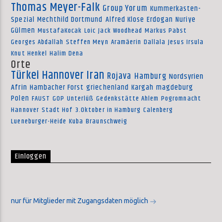
Thomas Meyer-Falk
Group Yorum
Kummerkasten-
Spezial
Mechthild Dortmund
Alfred Klose
Erdogan
Nuriye
Gülmen
MustafaKocak
Loic
Jack Woodhead
Markus Pabst
Georges Abdallah
Steffen Meyn
Aramäerin
Dallala
Jesus Irsula
Knut Henkel
Halim Dena
Orte
Türkei
Hannover
Iran
Rojava
Hamburg
Nordsyrien
Afrin
Hambacher Forst
griechenland
Kargah
magdeburg
Polen
FAUST
GOP
Unterlüß
Gedenkstätte Ahlem
Pogromnacht
Hannover
Stadt Hof
3.Oktober in Hamburg
Calenberg
Lueneburger-Heide
Kuba
Braunschweig
Einloggen
nur für Mitglieder mit Zugangsdaten möglich