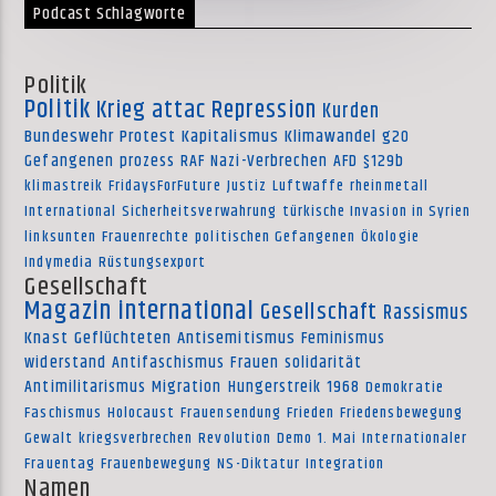
Podcast Schlagworte
Politik
Politik
Krieg
attac
Repression
Kurden
Bundeswehr
Protest
Kapitalismus
Klimawandel
g20
Gefangenen
prozess
RAF
Nazi-Verbrechen
AFD
§129b
klimastreik
FridaysForFuture
Justiz
Luftwaffe
rheinmetall
International
Sicherheitsverwahrung
türkische Invasion in Syrien
linksunten
Frauenrechte
politischen Gefangenen
Ökologie
Indymedia
Rüstungsexport
Gesellschaft
Magazin international
Gesellschaft
Rassismus
Knast
Geflüchteten
Antisemitismus
Feminismus
widerstand
Antifaschismus
Frauen
solidarität
Antimilitarismus
Migration
Hungerstreik
1968
Demokratie
Faschismus
Holocaust
Frauensendung
Frieden
Friedensbewegung
Gewalt
kriegsverbrechen
Revolution
Demo
1. Mai
Internationaler
Frauentag
Frauenbewegung
NS-Diktatur
Integration
Namen