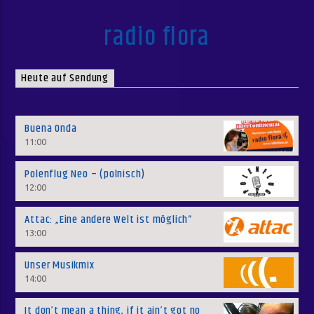
radio flora
Heute auf Sendung
Buena Onda
11:00
Polenflug Neo – (polnisch)
12:00
Attac: „Eine andere Welt ist möglich“
13:00
Unser Musikmix
14:00
It don’t mean a thing, if it ain’t got no