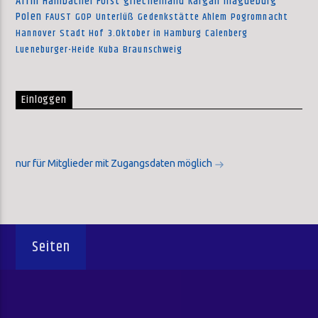
Afrin
Hambacher Forst
griechenland
Kargah
magdeburg
Polen
FAUST
GOP
Unterlüß
Gedenkstätte Ahlem
Pogromnacht
Hannover
Stadt Hof
3.Oktober in Hamburg
Calenberg
Lueneburger-Heide
Kuba
Braunschweig
Einloggen
nur für Mitglieder mit Zugangsdaten möglich
Seiten