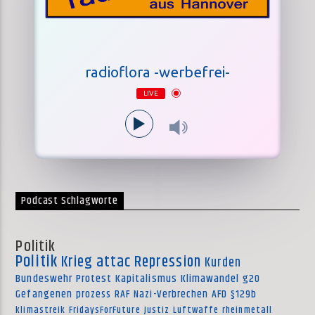
radioflora -werbefrei-
LIVE
Podcast Schlagworte
Politik
Politik
Krieg
attac
Repression
Kurden
Bundeswehr
Protest
Kapitalismus
Klimawandel
g20
Gefangenen
prozess
RAF
Nazi-Verbrechen
AFD
§129b
klimastreik
FridaysForFuture
Justiz
Luftwaffe
rheinmetall