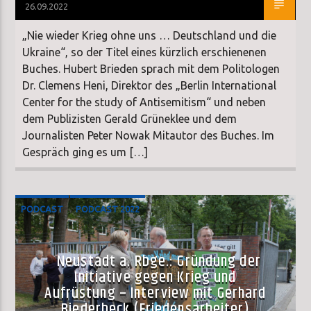
26.09.2022
„Nie wieder Krieg ohne uns … Deutschland und die
Ukraine“, so der Titel eines kürzlich erschienenen
Buches. Hubert Brieden sprach mit dem Politologen
Dr. Clemens Heni, Direktor des „Berlin International
Center for the study of Antisemitism“ und neben
dem Publizisten Gerald Grüneklee und dem
Journalisten Peter Nowak Mitautor des Buches. Im
Gespräch ging es um […]
PODCAST
PODCAST 2022
Neustadt a. Rbge.: Gründung der
Initiative gegen Krieg und
Aufrüstung – Interview mit Gerhard
Biederbeck (Friedensarbeiter)