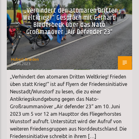
„Verhindert den atomaren Dritten
Weltkrieg!“ Gespräch mit Gerhard
Biederbeck über das Nato
Großmanöver „Air Defender 23“
Hubert Brieden
04.06.2023
„Verhindert den atomaren Dritten Weltkrieg! Frieden
üben statt Krieg!“ ist auf Flyern der Friedensinitiative
Neustadt/Wunstorf zu lesen, die zu einer
Antikriegskundgebung gegen das Nato-
Großraummanöver „Air defender 23“ am 10. Juni
2023 um 5 vor 12 am Haupttor des Fliegerhorstes
Wunstorf aufruft. Unterstützt wird der Aufruf von
weiteren Friedensgruppen aus Norddeutschland. Die
Friedensinitiative schreibt in ihrem […]