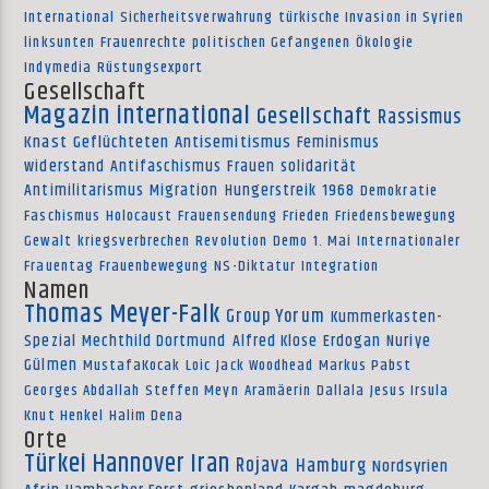
International
Sicherheitsverwahrung
türkische Invasion in Syrien
linksunten
Frauenrechte
politischen Gefangenen
Ökologie
Indymedia
Rüstungsexport
Gesellschaft
Magazin international
Gesellschaft
Rassismus
Knast
Geflüchteten
Antisemitismus
Feminismus
widerstand
Antifaschismus
Frauen
solidarität
Antimilitarismus
Migration
Hungerstreik
1968
Demokratie
Faschismus
Holocaust
Frauensendung
Frieden
Friedensbewegung
Gewalt
kriegsverbrechen
Revolution
Demo
1. Mai
Internationaler
Frauentag
Frauenbewegung
NS-Diktatur
Integration
Namen
Thomas Meyer-Falk
Group Yorum
Kummerkasten-
Spezial
Mechthild Dortmund
Alfred Klose
Erdogan
Nuriye
Gülmen
MustafaKocak
Loic
Jack Woodhead
Markus Pabst
Georges Abdallah
Steffen Meyn
Aramäerin
Dallala
Jesus Irsula
Knut Henkel
Halim Dena
Orte
Türkei
Hannover
Iran
Rojava
Hamburg
Nordsyrien