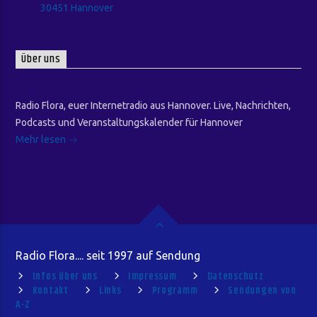
30451 Hannover
Über uns
Radio Flora, euer Internetradio aus Hannover. Live, Nachrichten,
Podcasts und Veranstaltungskalender für Hannover
Mehr lesen
Radio Flora.... seit 1997 auf Sendung
Infos über uns
Impressum
Datenschutz
Kontakt
Links
Programm
Sendungen von
A-Z