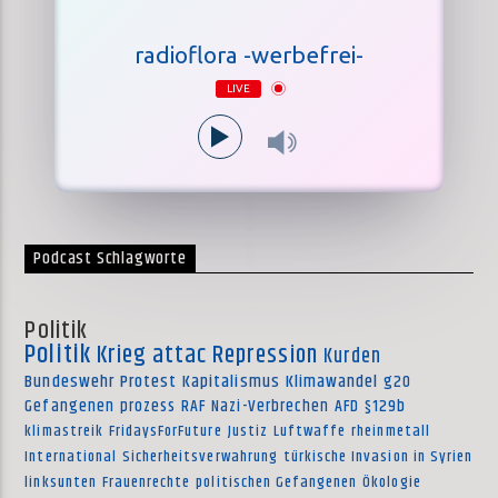
radioflora -werbefrei-
LIVE
Podcast Schlagworte
Politik
Politik
Krieg
attac
Repression
Kurden
Bundeswehr
Protest
Kapitalismus
Klimawandel
g20
Gefangenen
prozess
RAF
Nazi-Verbrechen
AFD
§129b
klimastreik
FridaysForFuture
Justiz
Luftwaffe
rheinmetall
International
Sicherheitsverwahrung
türkische Invasion in Syrien
linksunten
Frauenrechte
politischen Gefangenen
Ökologie