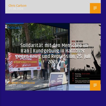
Chris Carlson
01.08.2026
PODCAST
Solidarität mit den Menschen im
Iran | Kundgebung in Hannover
gegen Krieg und Repression, 25. Juli
2026
Kiumarz Naghipour
26.07.2026