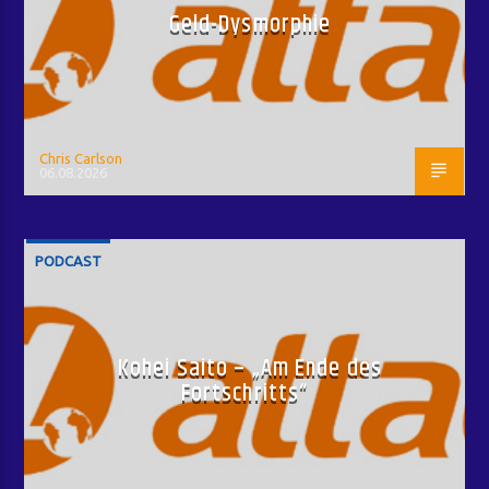
Geld-Dysmorphie
Chris Carlson
06.08.2026
PODCAST
Kohei Saito – „Am Ende des
Fortschritts“