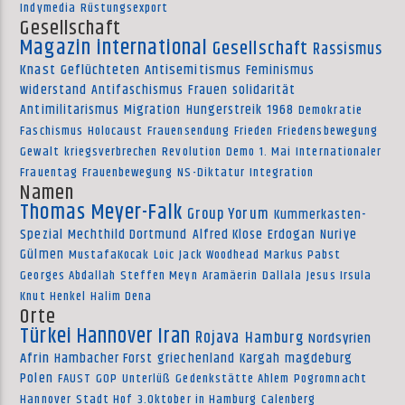
Indymedia
Rüstungsexport
Gesellschaft
Magazin international
Gesellschaft
Rassismus
Knast
Geflüchteten
Antisemitismus
Feminismus
widerstand
Antifaschismus
Frauen
solidarität
Antimilitarismus
Migration
Hungerstreik
1968
Demokratie
Faschismus
Holocaust
Frauensendung
Frieden
Friedensbewegung
Gewalt
kriegsverbrechen
Revolution
Demo
1. Mai
Internationaler
Frauentag
Frauenbewegung
NS-Diktatur
Integration
Namen
Thomas Meyer-Falk
Group Yorum
Kummerkasten-
Spezial
Mechthild Dortmund
Alfred Klose
Erdogan
Nuriye
Gülmen
MustafaKocak
Loic
Jack Woodhead
Markus Pabst
Georges Abdallah
Steffen Meyn
Aramäerin
Dallala
Jesus Irsula
Knut Henkel
Halim Dena
Orte
Türkei
Hannover
Iran
Rojava
Hamburg
Nordsyrien
Afrin
Hambacher Forst
griechenland
Kargah
magdeburg
Polen
FAUST
GOP
Unterlüß
Gedenkstätte Ahlem
Pogromnacht
Hannover
Stadt Hof
3.Oktober in Hamburg
Calenberg