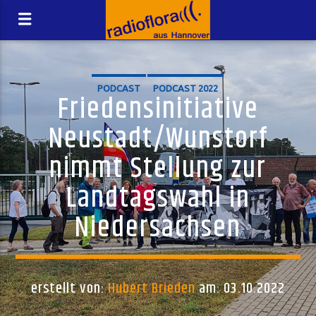
PODCAST
PODCAST 2022
Friedensinitiative
Neustadt/Wunstorf
nimmt Stellung zur
Landtagswahl in
Niedersachsen
erstellt von:
Hubert Brieden
am: 03.10.2022