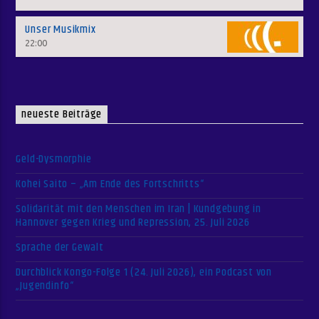
Unser Musikmix
22:00
neueste Beiträge
Geld-Dysmorphie
Kohei Saito – „Am Ende des Fortschritts“
Solidarität mit den Menschen im Iran | Kundgebung in
Hannover gegen Krieg und Repression, 25. Juli 2026
Sprache der Gewalt
Durchblick Kongo-Folge 1 (24. Juli 2026), ein Podcast von
„Jugendinfo“