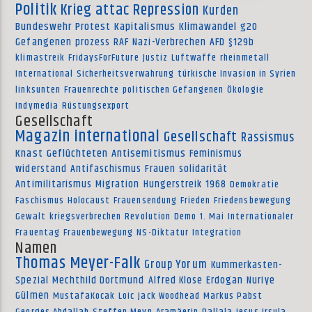
Politik
Krieg
attac
Repression
Kurden
Bundeswehr
Protest
Kapitalismus
Klimawandel
g20
Gefangenen
prozess
RAF
Nazi-Verbrechen
AFD
§129b
klimastreik
FridaysForFuture
Justiz
Luftwaffe
rheinmetall
International
Sicherheitsverwahrung
türkische Invasion in Syrien
linksunten
Frauenrechte
politischen Gefangenen
Ökologie
Indymedia
Rüstungsexport
Gesellschaft
Magazin international
Gesellschaft
Rassismus
Knast
Geflüchteten
Antisemitismus
Feminismus
widerstand
Antifaschismus
Frauen
solidarität
Antimilitarismus
Migration
Hungerstreik
1968
Demokratie
Faschismus
Holocaust
Frauensendung
Frieden
Friedensbewegung
Gewalt
kriegsverbrechen
Revolution
Demo
1. Mai
Internationaler
Frauentag
Frauenbewegung
NS-Diktatur
Integration
Namen
Thomas Meyer-Falk
Group Yorum
Kummerkasten-
Spezial
Mechthild Dortmund
Alfred Klose
Erdogan
Nuriye
Gülmen
MustafaKocak
Loic
Jack Woodhead
Markus Pabst