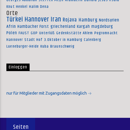
Georges Abdallah
Steffen Meyn
Aramäerin
Dallala
Jesus Irsula
Knut Henkel
Halim Dena
Orte
Türkei
Hannover
Iran
Rojava
Hamburg
Nordsyrien
Afrin
Hambacher Forst
griechenland
Kargah
magdeburg
Polen
FAUST
GOP
Unterlüß
Gedenkstätte Ahlem
Pogromnacht
Hannover
Stadt Hof
3.Oktober in Hamburg
Calenberg
Lueneburger-Heide
Kuba
Braunschweig
Einloggen
nur für Mitglieder mit Zugangsdaten möglich
Seiten