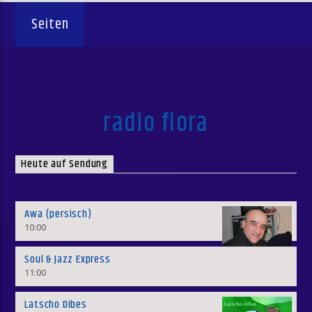
Seiten
radio flora
Heute auf Sendung
Awa (persisch)
10:00
Soul & Jazz Express
11:00
Latscho Dibes