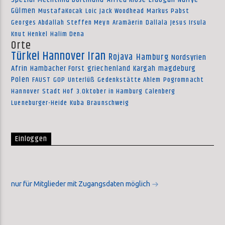
Gülmen
MustafaKocak
Loic
Jack Woodhead
Markus Pabst
Georges Abdallah
Steffen Meyn
Aramäerin
Dallala
Jesus Irsula
Knut Henkel
Halim Dena
Orte
Türkei
Hannover
Iran
Rojava
Hamburg
Nordsyrien
Afrin
Hambacher Forst
griechenland
Kargah
magdeburg
Polen
FAUST
GOP
Unterlüß
Gedenkstätte Ahlem
Pogromnacht
Hannover
Stadt Hof
3.Oktober in Hamburg
Calenberg
Lueneburger-Heide
Kuba
Braunschweig
Einloggen
nur für Mitglieder mit Zugangsdaten möglich