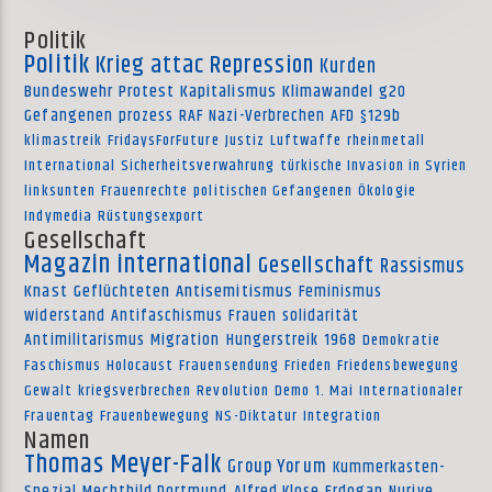
Politik
Politik
Krieg
attac
Repression
Kurden
Bundeswehr
Protest
Kapitalismus
Klimawandel
g20
Gefangenen
prozess
RAF
Nazi-Verbrechen
AFD
§129b
klimastreik
FridaysForFuture
Justiz
Luftwaffe
rheinmetall
International
Sicherheitsverwahrung
türkische Invasion in Syrien
linksunten
Frauenrechte
politischen Gefangenen
Ökologie
Indymedia
Rüstungsexport
Gesellschaft
Magazin international
Gesellschaft
Rassismus
Knast
Geflüchteten
Antisemitismus
Feminismus
widerstand
Antifaschismus
Frauen
solidarität
Antimilitarismus
Migration
Hungerstreik
1968
Demokratie
Faschismus
Holocaust
Frauensendung
Frieden
Friedensbewegung
Gewalt
kriegsverbrechen
Revolution
Demo
1. Mai
Internationaler
Frauentag
Frauenbewegung
NS-Diktatur
Integration
Namen
Thomas Meyer-Falk
Group Yorum
Kummerkasten-
Spezial
Mechthild Dortmund
Alfred Klose
Erdogan
Nuriye