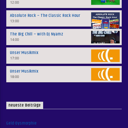
12:00
Absolute Rock – The Classic Rock Hour
13:00
The Big Chill – with DJ Nyamz
14:00
Unser Musikmix
17:00
Unser Musikmix
18:00
neueste Beiträge
Geld-Dysmorphie