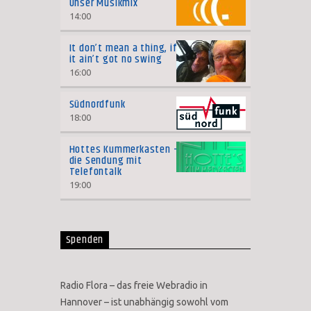
Unser Musikmix
14:00
It don’t mean a thing, if
it ain’t got no swing
16:00
Südnordfunk
18:00
Hottes Kummerkasten –
die Sendung mit
Telefontalk
19:00
Spenden
Radio Flora – das freie Webradio in
Hannover – ist unabhängig sowohl vom