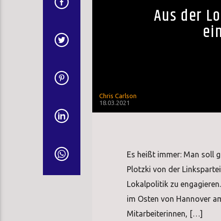
Aus der L
ei
Chris Carlson
18.03.2021
Es heißt immer: Man soll g
Plotzki von der Linkspartei
Lokalpolitik zu engagieren
im Osten von Hannover am 
Mitarbeiterinnen, […]