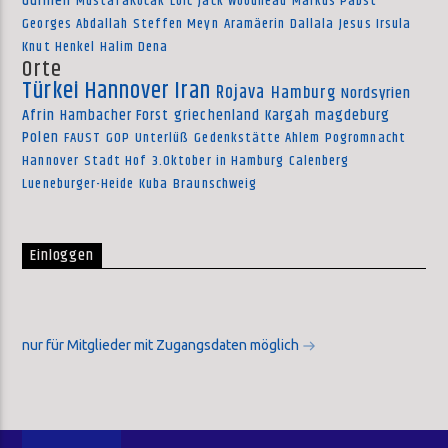
Gülmen
MustafaKocak
Loic
Jack Woodhead
Markus Pabst
Georges Abdallah
Steffen Meyn
Aramäerin
Dallala
Jesus Irsula
Knut Henkel
Halim Dena
Orte
Türkei
Hannover
Iran
Rojava
Hamburg
Nordsyrien
Afrin
Hambacher Forst
griechenland
Kargah
magdeburg
Polen
FAUST
GOP
Unterlüß
Gedenkstätte Ahlem
Pogromnacht
Hannover
Stadt Hof
3.Oktober in Hamburg
Calenberg
Lueneburger-Heide
Kuba
Braunschweig
Einloggen
nur für Mitglieder mit Zugangsdaten möglich