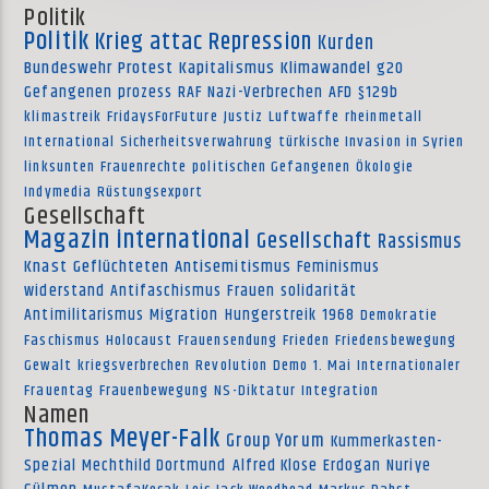
Politik
Politik
Krieg
attac
Repression
Kurden
Bundeswehr
Protest
Kapitalismus
Klimawandel
g20
Gefangenen
prozess
RAF
Nazi-Verbrechen
AFD
§129b
klimastreik
FridaysForFuture
Justiz
Luftwaffe
rheinmetall
International
Sicherheitsverwahrung
türkische Invasion in Syrien
linksunten
Frauenrechte
politischen Gefangenen
Ökologie
Indymedia
Rüstungsexport
Gesellschaft
Magazin international
Gesellschaft
Rassismus
Knast
Geflüchteten
Antisemitismus
Feminismus
widerstand
Antifaschismus
Frauen
solidarität
Antimilitarismus
Migration
Hungerstreik
1968
Demokratie
Faschismus
Holocaust
Frauensendung
Frieden
Friedensbewegung
Gewalt
kriegsverbrechen
Revolution
Demo
1. Mai
Internationaler
Frauentag
Frauenbewegung
NS-Diktatur
Integration
Namen
Thomas Meyer-Falk
Group Yorum
Kummerkasten-
Spezial
Mechthild Dortmund
Alfred Klose
Erdogan
Nuriye