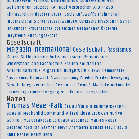
Bundeswehr
Protest
Kapitalismus
Klimawandel
g20
Gefangenen
prozess
RAF
Nazi-Verbrechen
AFD
§129b
klimastreik
FridaysForFuture
Justiz
Luftwaffe
rheinmetall
International
Sicherheitsverwahrung
türkische Invasion in Syrien
linksunten
Frauenrechte
politischen Gefangenen
Ökologie
Indymedia
Rüstungsexport
Gesellschaft
Magazin international
Gesellschaft
Rassismus
Knast
Geflüchteten
Antisemitismus
Feminismus
widerstand
Antifaschismus
Frauen
solidarität
Antimilitarismus
Migration
Hungerstreik
1968
Demokratie
Faschismus
Holocaust
Frauensendung
Frieden
Friedensbewegung
Gewalt
kriegsverbrechen
Revolution
Demo
1. Mai
Internationaler
Frauentag
Frauenbewegung
NS-Diktatur
Integration
Namen
Thomas Meyer-Falk
Group Yorum
Kummerkasten-
Spezial
Mechthild Dortmund
Alfred Klose
Erdogan
Nuriye
Gülmen
MustafaKocak
Loic
Jack Woodhead
Markus Pabst
Georges Abdallah
Steffen Meyn
Aramäerin
Dallala
Jesus Irsula
Knut Henkel
Halim Dena