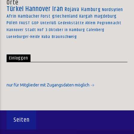
Orte
Türkei
Hannover
Iran
Rojava
Hamburg
Nordsyrien
Afrin
Hambacher Forst
griechenland
Kargah
magdeburg
Polen
FAUST
GOP
Unterlüß
Gedenkstätte Ahlem
Pogromnacht
Hannover
Stadt Hof
3.Oktober in Hamburg
Calenberg
Lueneburger-Heide
Kuba
Braunschweig
Einloggen
nur für Mitglieder mit Zugangsdaten möglich
Seiten