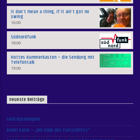
It don’t mean a thing, if it ain’t got no
swing
16:00
Südnordfunk
18:00
Hottes Kummerkasten – die Sendung mit
Telefontalk
19:00
neueste Beiträge
Geld-Dysmorphie
Kohei Saito – „Am Ende des Fortschritts“