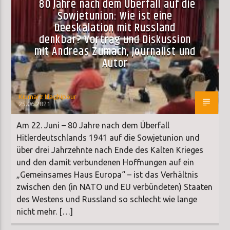
80 Jahre nach dem Überfall auf die
Sowjetunion: Wie ist eine
Deeskalation mit Russland
denkbar? Vortrag und Diskussion
mit Andreas Zumach, Journalist und
Autor
Kiumarz Naghipour
25.06.2021
Am 22. Juni – 80 Jahre nach dem Überfall
Hitlerdeutschlands 1941 auf die Sowjetunion und
über drei Jahrzehnte nach Ende des Kalten Krieges
und den damit verbundenen Hoffnungen auf ein
„Gemeinsames Haus Europa“ – ist das Verhältnis
zwischen den (in NATO und EU verbündeten) Staaten
des Westens und Russland so schlecht wie lange
nicht mehr. […]