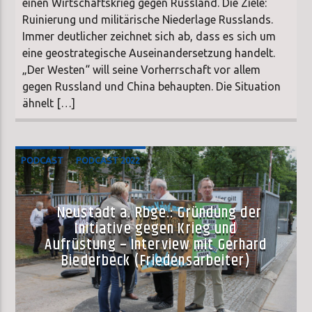
einen Wirtschaftskrieg gegen Russland. Die Ziele:
Ruinierung und militärische Niederlage Russlands.
Immer deutlicher zeichnet sich ab, dass es sich um
eine geostrategische Auseinandersetzung handelt.
„Der Westen“ will seine Vorherrschaft vor allem
gegen Russland und China behaupten. Die Situation
ähnelt […]
PODCAST
PODCAST 2022
Neustadt a. Rbge.: Gründung der
Initiative gegen Krieg und
Aufrüstung – Interview mit Gerhard
Biederbeck (Friedensarbeiter)