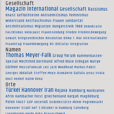
Gesellschaft
Magazin international
Gesellschaft
Rassismus
Knast
Geflüchteten
Antisemitismus
Feminismus
widerstand
Antifaschismus
Frauen
solidarität
Antimilitarismus
Migration
Hungerstreik
1968
Demokratie
Faschismus
Holocaust
Frauensendung
Frieden
Friedensbewegung
Gewalt
kriegsverbrechen
Revolution
Demo
1. Mai
Internationaler
Frauentag
Frauenbewegung
NS-Diktatur
Integration
Namen
Thomas Meyer-Falk
Group Yorum
Kummerkasten-
Spezial
Mechthild Dortmund
Alfred Klose
Erdogan
Nuriye
Gülmen
MustafaKocak
Loic
Jack Woodhead
Markus Pabst
Georges Abdallah
Steffen Meyn
Aramäerin
Dallala
Jesus Irsula
Knut Henkel
Halim Dena
Orte
Türkei
Hannover
Iran
Rojava
Hamburg
Nordsyrien
Afrin
Hambacher Forst
griechenland
Kargah
magdeburg
Polen
FAUST
GOP
Unterlüß
Gedenkstätte Ahlem
Pogromnacht
Hannover
Stadt Hof
3.Oktober in Hamburg
Calenberg
Lueneburger-Heide
Kuba
Braunschweig