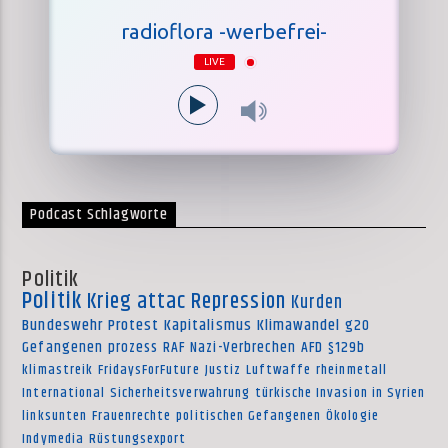
radioflora -werbefrei-
LIVE
Podcast Schlagworte
Politik
Politik
Krieg
attac
Repression
Kurden
Bundeswehr
Protest
Kapitalismus
Klimawandel
g20
Gefangenen
prozess
RAF
Nazi-Verbrechen
AFD
§129b
klimastreik
FridaysForFuture
Justiz
Luftwaffe
rheinmetall
International
Sicherheitsverwahrung
türkische Invasion in Syrien
linksunten
Frauenrechte
politischen Gefangenen
Ökologie
Indymedia
Rüstungsexport