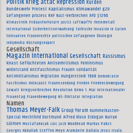
Politik
Krieg
attac
Repression
Kurden
Bundeswehr
Protest
Kapitalismus
Klimawandel
g20
Gefangenen
prozess
RAF
Nazi-Verbrechen
AFD
§129b
klimastreik
FridaysForFuture
Justiz
Luftwaffe
rheinmetall
International
Sicherheitsverwahrung
türkische Invasion in Syrien
linksunten
Frauenrechte
politischen Gefangenen
Ökologie
Indymedia
Rüstungsexport
Gesellschaft
Magazin international
Gesellschaft
Rassismus
Knast
Geflüchteten
Antisemitismus
Feminismus
widerstand
Antifaschismus
Frauen
solidarität
Antimilitarismus
Migration
Hungerstreik
1968
Demokratie
Faschismus
Holocaust
Frauensendung
Frieden
Friedensbewegung
Gewalt
kriegsverbrechen
Revolution
Demo
1. Mai
Internationaler
Frauentag
Frauenbewegung
NS-Diktatur
Integration
Namen
Thomas Meyer-Falk
Group Yorum
Kummerkasten-
Spezial
Mechthild Dortmund
Alfred Klose
Erdogan
Nuriye
Gülmen
MustafaKocak
Loic
Jack Woodhead
Markus Pabst
Georges Abdallah
Steffen Meyn
Aramäerin
Dallala
Jesus Irsula