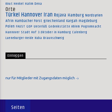
Knut Henkel
Halim Dena
Orte
Türkei
Hannover
Iran
Rojava
Hamburg
Nordsyrien
Afrin
Hambacher Forst
griechenland
Kargah
magdeburg
Polen
FAUST
GOP
Unterlüß
Gedenkstätte Ahlem
Pogromnacht
Hannover
Stadt Hof
3.Oktober in Hamburg
Calenberg
Lueneburger-Heide
Kuba
Braunschweig
Einloggen
nur für Mitglieder mit Zugangsdaten möglich
Seiten