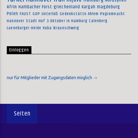
Rojava
Hamburg
Nordsyrien
Afrin
Hambacher Forst
griechenland
Kargah
magdeburg
Polen
FAUST
GOP
Unterlüß
Gedenkstätte Ahlem
Pogromnacht
Hannover
Stadt Hof
3.Oktober in Hamburg
Calenberg
Lueneburger-Heide
Kuba
Braunschweig
Einloggen
nur für Mitglieder mit Zugangsdaten möglich
Seiten