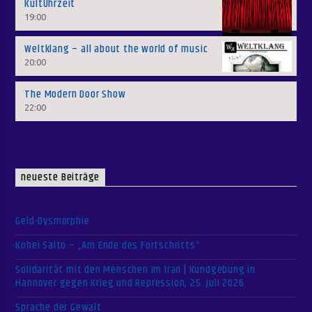
KultUhrzeit
19:00
Weltklang – all about the world of music
20:00
The Modern Door Show
22:00
neueste Beiträge
Geld-Dysmorphie
Kohei Saito – „Am Ende des Fortschritts“
Solidarität mit den Menschen im Iran | Kundgebung in
Hannover gegen Krieg und Repression, 25. Juli 2026
Sprache der Gewalt