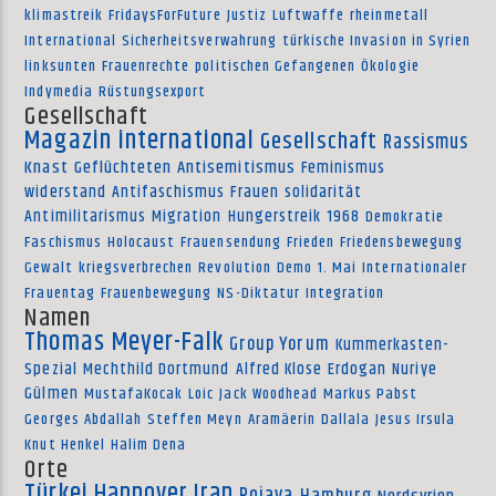
klimastreik
FridaysForFuture
Justiz
Luftwaffe
rheinmetall
International
Sicherheitsverwahrung
türkische Invasion in Syrien
linksunten
Frauenrechte
politischen Gefangenen
Ökologie
Indymedia
Rüstungsexport
Gesellschaft
Magazin international
Gesellschaft
Rassismus
Knast
Geflüchteten
Antisemitismus
Feminismus
widerstand
Antifaschismus
Frauen
solidarität
Antimilitarismus
Migration
Hungerstreik
1968
Demokratie
Faschismus
Holocaust
Frauensendung
Frieden
Friedensbewegung
Gewalt
kriegsverbrechen
Revolution
Demo
1. Mai
Internationaler
Frauentag
Frauenbewegung
NS-Diktatur
Integration
Namen
Thomas Meyer-Falk
Group Yorum
Kummerkasten-
Spezial
Mechthild Dortmund
Alfred Klose
Erdogan
Nuriye
Gülmen
MustafaKocak
Loic
Jack Woodhead
Markus Pabst
Georges Abdallah
Steffen Meyn
Aramäerin
Dallala
Jesus Irsula
Knut Henkel
Halim Dena
Orte
Türkei
Hannover
Iran