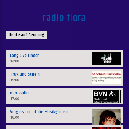
radio flora
Heute auf Sendung
Long Live Linden
14:00
Trug und Schein
15:00
BVN-Radio
17:00
Vergiss´ nicht die Musikgärten
18:00