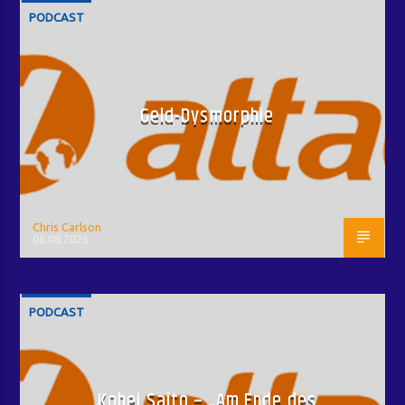
PODCAST
Geld-Dysmorphie
Chris Carlson
06.08.2026
PODCAST
Kohei Saito – „Am Ende des