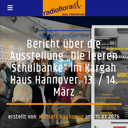
PODCAST
PODCAST 2026
Bericht über die
Ausstellung „Die leeren
Schulbänke“ im Kargah
Haus Hannover. 13. / 14.
März
erstellt von:
Kiumarz Naghipour
am: 15.03.2026