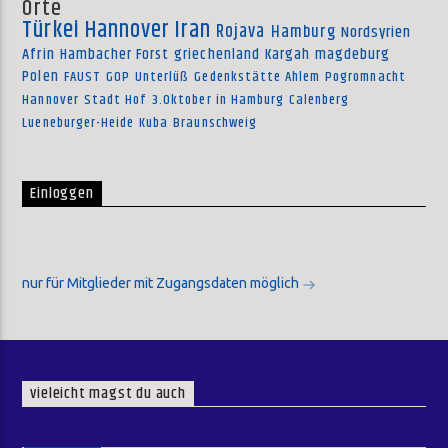
Orte
Türkei
Hannover
Iran
Rojava
Hamburg
Nordsyrien
Afrin
Hambacher Forst
griechenland
Kargah
magdeburg
Polen
FAUST
GOP
Unterlüß
Gedenkstätte Ahlem
Pogromnacht
Hannover
Stadt Hof
3.Oktober in Hamburg
Calenberg
Lueneburger-Heide
Kuba
Braunschweig
Einloggen
nur für Mitglieder mit Zugangsdaten möglich
vieleicht magst du auch