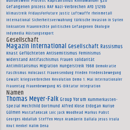
Bundeswehr
Protest
Kapitalismus
Klimawandel
g20
Gefangenen
prozess
RAF
Nazi-Verbrechen
AFD
§129b
klimastreik
FridaysForFuture
Justiz
Luftwaffe
rheinmetall
International
Sicherheitsverwahrung
türkische Invasion in Syrien
linksunten
Frauenrechte
politischen Gefangenen
Ökologie
Indymedia
Rüstungsexport
Gesellschaft
Magazin international
Gesellschaft
Rassismus
Knast
Geflüchteten
Antisemitismus
Feminismus
widerstand
Antifaschismus
Frauen
solidarität
Antimilitarismus
Migration
Hungerstreik
1968
Demokratie
Faschismus
Holocaust
Frauensendung
Frieden
Friedensbewegung
Gewalt
kriegsverbrechen
Revolution
Demo
1. Mai
Internationaler
Frauentag
Frauenbewegung
NS-Diktatur
Integration
Namen
Thomas Meyer-Falk
Group Yorum
Kummerkasten-
Spezial
Mechthild Dortmund
Alfred Klose
Erdogan
Nuriye
Gülmen
MustafaKocak
Loic
Jack Woodhead
Markus Pabst
Georges Abdallah
Steffen Meyn
Aramäerin
Dallala
Jesus Irsula
Knut Henkel
Halim Dena