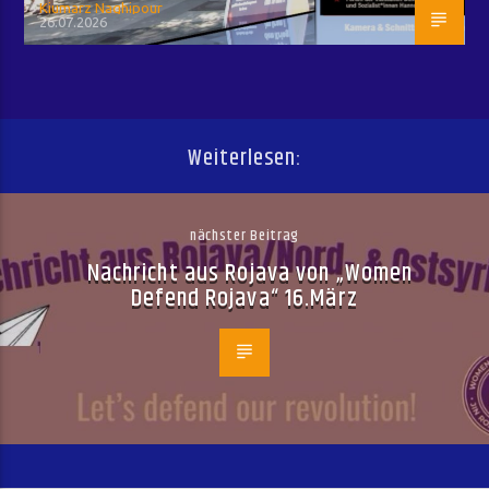
Kiumarz Naghipour
26.07.2026
Weiterlesen:
nächster Beitrag
Nachricht aus Rojava von „Women
Defend Rojava“ 16.März