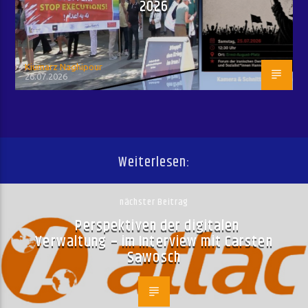
2026
Kiumarz Naghipour
26.07.2026
Weiterlesen:
nächster Beitrag
Perspektiven der digitalen
Verwaltung – im Interview mit Carsten
Sawosch