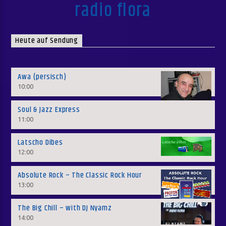
radio flora
Heute auf Sendung
Awa (persisch)
10:00
Soul & Jazz Express
11:00
Latscho Dibes
12:00
Absolute Rock – The Classic Rock Hour
13:00
The Big Chill – with DJ Nyamz
14:00