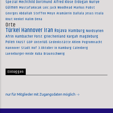
Spezial
Mechthild Dortmund
Alfred Klose
Erdogan
Nuriye
Gülmen
MustafaKocak
Loic
Jack Woodhead
Markus Pabst
Georges Abdallah
Steffen Meyn
Aramäerin
Dallala
Jesus Irsula
Knut Henkel
Halim Dena
Orte
Türkei
Hannover
Iran
Rojava
Hamburg
Nordsyrien
Afrin
Hambacher Forst
griechenland
Kargah
magdeburg
Polen
FAUST
GOP
Unterlüß
Gedenkstätte Ahlem
Pogromnacht
Hannover
Stadt Hof
3.Oktober in Hamburg
Calenberg
Lueneburger-Heide
Kuba
Braunschweig
Einloggen
nur für Mitglieder mit Zugangsdaten möglich