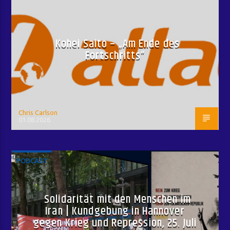
Kohei Saito – „Am Ende des
Fortschritts“
Chris Carlson
01.08.2026
PODCAST
Solidarität mit den Menschen im
Iran | Kundgebung in Hannover
gegen Krieg und Repression, 25. Juli