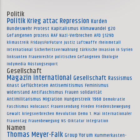
Politik
Politik
Krieg
attac
Repression
Kurden
Bundeswehr
Protest
Kapitalismus
Klimawandel
g20
Gefangenen
prozess
RAF
Nazi-Verbrechen
AFD
§129b
klimastreik
FridaysForFuture
Justiz
Luftwaffe
rheinmetall
International
Sicherheitsverwahrung
türkische Invasion in Syrien
linksunten
Frauenrechte
politischen Gefangenen
Ökologie
Indymedia
Rüstungsexport
Gesellschaft
Magazin international
Gesellschaft
Rassismus
Knast
Geflüchteten
Antisemitismus
Feminismus
widerstand
Antifaschismus
Frauen
solidarität
Antimilitarismus
Migration
Hungerstreik
1968
Demokratie
Faschismus
Holocaust
Frauensendung
Frieden
Friedensbewegung
Gewalt
kriegsverbrechen
Revolution
Demo
1. Mai
Internationaler
Frauentag
Frauenbewegung
NS-Diktatur
Integration
Namen
Thomas Meyer-Falk
Group Yorum
Kummerkasten-