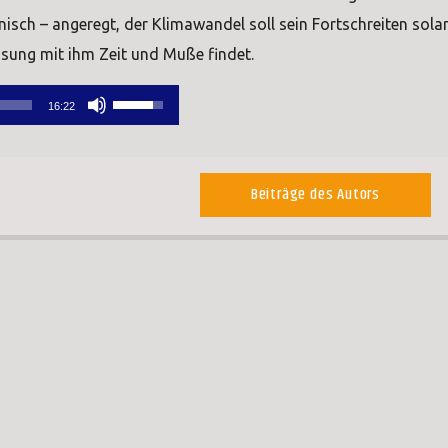
ronisch – angeregt, der Klimawandel soll sein Fortschreiten sola
assung mit ihm Zeit und Muße findet.
Pfeiltasten
16:22
Hoch/Runter
benutzen,
um
Beiträge des Autors
die
Lautstärke
zu
regeln.