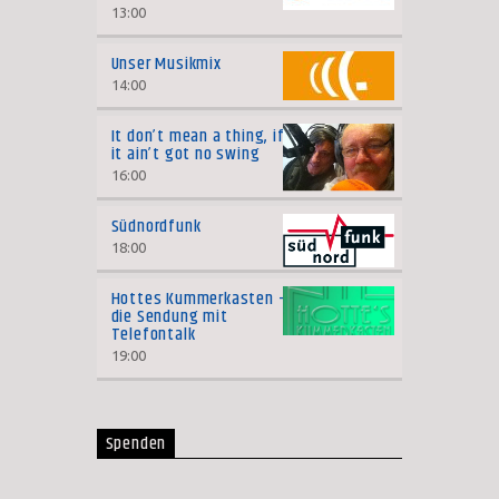
13:00
Unser Musikmix
14:00
It don’t mean a thing, if
it ain’t got no swing
16:00
Südnordfunk
18:00
Hottes Kummerkasten –
die Sendung mit
Telefontalk
19:00
Spenden