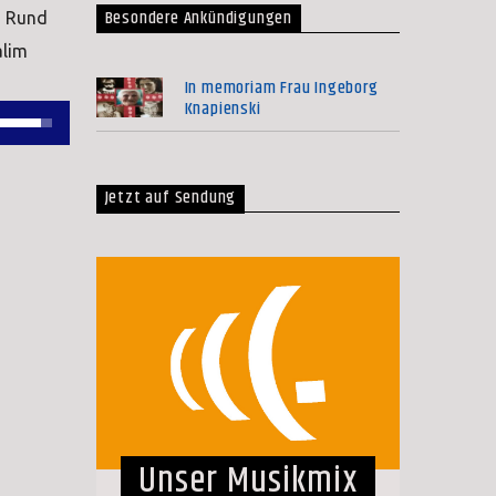
Besondere Ankündigungen
. Rund
alim
In memoriam Frau Ingeborg
Knapienski
Pfeiltasten
Hoch/Runter
benutzen,
Jetzt auf Sendung
um
die
Lautstärke
zu
regeln.
Unser Musikmix