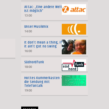
Attac: „Eine andere Welt
ist möglich“
13:00
Unser Musikmix
14:00
It don’t mean a thing, if
it ain’t got no swing
16:00
Südnordfunk
18:00
Hottes Kummerkasten –
die Sendung mit
Telefontalk
19:00