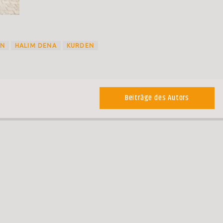
ON
HALIM DENA
KURDEN
Beiträge des Autors