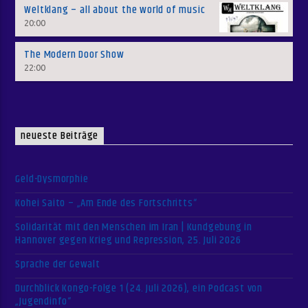
Weltklang – all about the world of music
20:00
The Modern Door Show
22:00
neueste Beiträge
Geld-Dysmorphie
Kohei Saito – „Am Ende des Fortschritts“
Solidarität mit den Menschen im Iran | Kundgebung in
Hannover gegen Krieg und Repression, 25. Juli 2026
Sprache der Gewalt
Durchblick Kongo-Folge 1 (24. Juli 2026), ein Podcast von
„Jugendinfo“