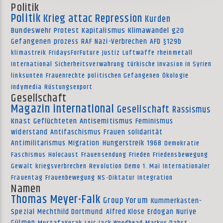
Politik
Politik
Krieg
attac
Repression
Kurden
Bundeswehr
Protest
Kapitalismus
Klimawandel
g20
Gefangenen
prozess
RAF
Nazi-Verbrechen
AFD
§129b
klimastreik
FridaysForFuture
Justiz
Luftwaffe
rheinmetall
International
Sicherheitsverwahrung
türkische Invasion in Syrien
linksunten
Frauenrechte
politischen Gefangenen
Ökologie
Indymedia
Rüstungsexport
Gesellschaft
Magazin international
Gesellschaft
Rassismus
Knast
Geflüchteten
Antisemitismus
Feminismus
widerstand
Antifaschismus
Frauen
solidarität
Antimilitarismus
Migration
Hungerstreik
1968
Demokratie
Faschismus
Holocaust
Frauensendung
Frieden
Friedensbewegung
Gewalt
kriegsverbrechen
Revolution
Demo
1. Mai
Internationaler
Frauentag
Frauenbewegung
NS-Diktatur
Integration
Namen
Thomas Meyer-Falk
Group Yorum
Kummerkasten-
Spezial
Mechthild Dortmund
Alfred Klose
Erdogan
Nuriye
Gülmen