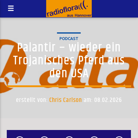
PODCAST
Palantir – wieder ein
Trojanisches Pferd aus
den USA
erstellt von:
Chris Carlson
am: 08.02.2026