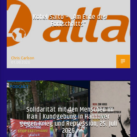
Kohei Saito – „Am Ende des
Fortschritts“
Chris Carlson
01.08.2026
PODCAST
Solidarität mit den Menschen im
Iran | Kundgebung in Hannover
gegen Krieg und Repression, 25. Juli
2026