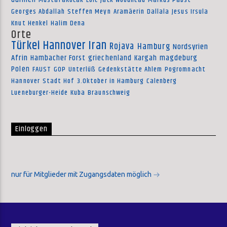
MustafaKocak
Loic
Jack Woodhead
Markus Pabst
Georges Abdallah
Steffen Meyn
Aramäerin
Dallala
Jesus Irsula
Knut Henkel
Halim Dena
Orte
Türkei
Hannover
Iran
Rojava
Hamburg
Nordsyrien
Afrin
Hambacher Forst
griechenland
Kargah
magdeburg
Polen
FAUST
GOP
Unterlüß
Gedenkstätte Ahlem
Pogromnacht
Hannover
Stadt Hof
3.Oktober in Hamburg
Calenberg
Lueneburger-Heide
Kuba
Braunschweig
Einloggen
nur für Mitglieder mit Zugangsdaten möglich