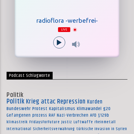
radioflora -werbefrei-
LIVE
Podcast Schlagworte
Politik
Politik
Krieg
attac
Repression
Kurden
Bundeswehr
Protest
Kapitalismus
Klimawandel
g20
Gefangenen
prozess
RAF
Nazi-Verbrechen
AFD
§129b
klimastreik
FridaysForFuture
Justiz
Luftwaffe
rheinmetall
International
Sicherheitsverwahrung
türkische Invasion in Syrien