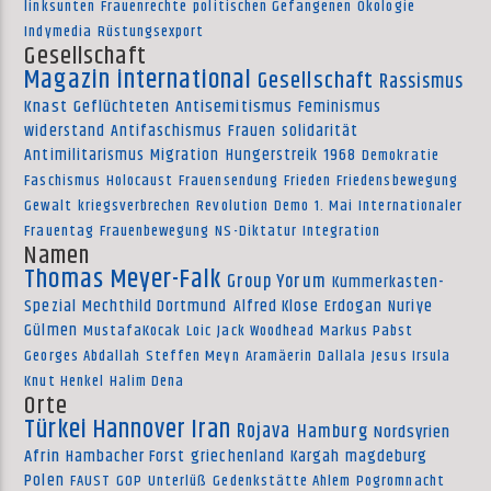
linksunten
Frauenrechte
politischen Gefangenen
Ökologie
Indymedia
Rüstungsexport
Gesellschaft
Magazin international
Gesellschaft
Rassismus
Knast
Geflüchteten
Antisemitismus
Feminismus
widerstand
Antifaschismus
Frauen
solidarität
Antimilitarismus
Migration
Hungerstreik
1968
Demokratie
Faschismus
Holocaust
Frauensendung
Frieden
Friedensbewegung
Gewalt
kriegsverbrechen
Revolution
Demo
1. Mai
Internationaler
Frauentag
Frauenbewegung
NS-Diktatur
Integration
Namen
Thomas Meyer-Falk
Group Yorum
Kummerkasten-
Spezial
Mechthild Dortmund
Alfred Klose
Erdogan
Nuriye
Gülmen
MustafaKocak
Loic
Jack Woodhead
Markus Pabst
Georges Abdallah
Steffen Meyn
Aramäerin
Dallala
Jesus Irsula
Knut Henkel
Halim Dena
Orte
Türkei
Hannover
Iran
Rojava
Hamburg
Nordsyrien
Afrin
Hambacher Forst
griechenland
Kargah
magdeburg
Polen
FAUST
GOP
Unterlüß
Gedenkstätte Ahlem
Pogromnacht