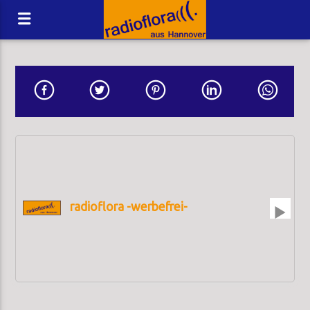
radioflora -werbefrei-