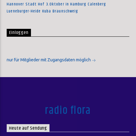
Hannover
Stadt Hof
3.Oktober in Hamburg
Calenberg
Lueneburger-Heide
Kuba
Braunschweig
Einloggen
nur für Mitglieder mit Zugangsdaten möglich
radio flora
Heute auf Sendung