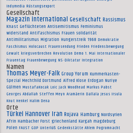
Indymedia
Rüstungsexport
Gesellschaft
Magazin international
Gesellschaft
Rassismus
Knast
Geflüchteten
Antisemitismus
Feminismus
widerstand
Antifaschismus
Frauen
solidarität
Antimilitarismus
Migration
Hungerstreik
1968
Demokratie
Faschismus
Holocaust
Frauensendung
Frieden
Friedensbewegung
Gewalt
kriegsverbrechen
Revolution
Demo
1. Mai
Internationaler
Frauentag
Frauenbewegung
NS-Diktatur
Integration
Namen
Thomas Meyer-Falk
Group Yorum
Kummerkasten-
Spezial
Mechthild Dortmund
Alfred Klose
Erdogan
Nuriye
Gülmen
MustafaKocak
Loic
Jack Woodhead
Markus Pabst
Georges Abdallah
Steffen Meyn
Aramäerin
Dallala
Jesus Irsula
Knut Henkel
Halim Dena
Orte
Türkei
Hannover
Iran
Rojava
Hamburg
Nordsyrien
Afrin
Hambacher Forst
griechenland
Kargah
magdeburg
Polen
FAUST
GOP
Unterlüß
Gedenkstätte Ahlem
Pogromnacht