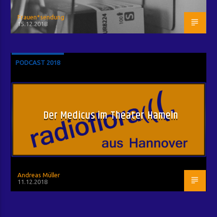
Frauen*sendung
15.12.2018
PODCAST 2018
Der Medicus im Theater Hameln
Andreas Müller
11.12.2018