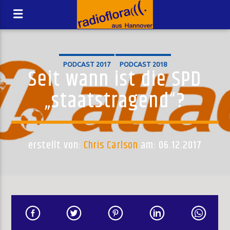
PODCAST 2017
PODCAST 2018
Seit wann ist die SPD
„staatstragend“?
erstellt von:
Chris Carlson
am: 06.12.2017