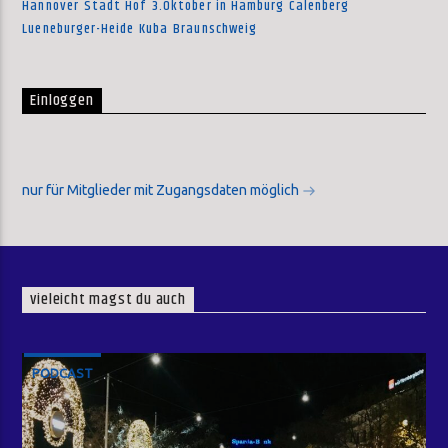
Hannover
Stadt Hof
3.Oktober in Hamburg
Calenberg
Lueneburger-Heide
Kuba
Braunschweig
Einloggen
nur für Mitglieder mit Zugangsdaten möglich
vieleicht magst du auch
PODCAST