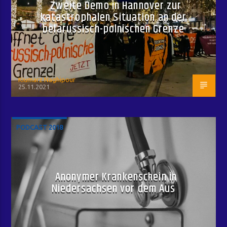
Zweite Demo in Hannover zur
katastrophalen Situation an der
belarussisch-polnischen Grenze
Kiumarz Naghipour
25.11.2021
PODCAST 2018
Anonymer Krankenschein in
Niedersachsen vor dem Aus