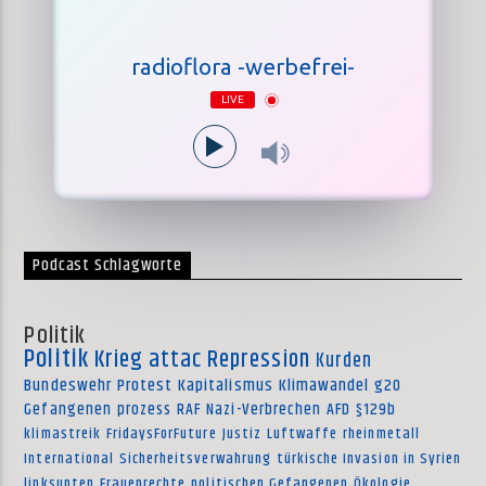
radioflora -werbefrei-
LIVE
Podcast Schlagworte
Politik
Politik
Krieg
attac
Repression
Kurden
Bundeswehr
Protest
Kapitalismus
Klimawandel
g20
Gefangenen
prozess
RAF
Nazi-Verbrechen
AFD
§129b
klimastreik
FridaysForFuture
Justiz
Luftwaffe
rheinmetall
International
Sicherheitsverwahrung
türkische Invasion in Syrien
linksunten
Frauenrechte
politischen Gefangenen
Ökologie