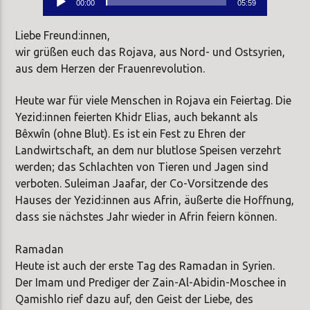
00:00
05:59
Player
Liebe Freund:innen,
wir grüßen euch das Rojava, aus Nord- und Ostsyrien,
aus dem Herzen der Frauenrevolution.
Heute war für viele Menschen in Rojava ein Feiertag. Die
Yezid:innen feierten Khidr Elias, auch bekannt als
Bêxwîn (ohne Blut). Es ist ein Fest zu Ehren der
Landwirtschaft, an dem nur blutlose Speisen verzehrt
werden; das Schlachten von Tieren und Jagen sind
verboten. Suleiman Jaafar, der Co-Vorsitzende des
Hauses der Yezid:innen aus Afrin, äußerte die Hoffnung,
dass sie nächstes Jahr wieder in Afrin feiern können.
Ramadan
Heute ist auch der erste Tag des Ramadan in Syrien.
Der Imam und Prediger der Zain-Al-Abidin-Moschee in
Qamishlo rief dazu auf, den Geist der Liebe, des