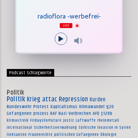
radioflora -werbefrei-
LIVE
Podcast Schlagworte
Politik
Politik
Krieg
attac
Repression
Kurden
Bundeswehr
Protest
Kapitalismus
Klimawandel
g20
Gefangenen
prozess
RAF
Nazi-Verbrechen
AFD
§129b
klimastreik
FridaysForFuture
Justiz
Luftwaffe
rheinmetall
International
Sicherheitsverwahrung
türkische Invasion in Syrien
linksunten
Frauenrechte
politischen Gefangenen
Ökologie