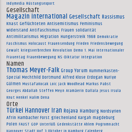
Indymedia
Rüstungsexport
Gesellschaft
Magazin international
Gesellschaft
Rassismus
Knast
Geflüchteten
Antisemitismus
Feminismus
widerstand
Antifaschismus
Frauen
solidarität
Antimilitarismus
Migration
Hungerstreik
1968
Demokratie
Faschismus
Holocaust
Frauensendung
Frieden
Friedensbewegung
Gewalt
kriegsverbrechen
Revolution
Demo
1. Mai
Internationaler
Frauentag
Frauenbewegung
NS-Diktatur
Integration
Namen
Thomas Meyer-Falk
Group Yorum
Kummerkasten-
Spezial
Mechthild Dortmund
Alfred Klose
Erdogan
Nuriye
Gülmen
MustafaKocak
Loic
Jack Woodhead
Markus Pabst
Georges Abdallah
Steffen Meyn
Aramäerin
Dallala
Jesus Irsula
Knut Henkel
Halim Dena
Orte
Türkei
Hannover
Iran
Rojava
Hamburg
Nordsyrien
Afrin
Hambacher Forst
griechenland
Kargah
magdeburg
Polen
FAUST
GOP
Unterlüß
Gedenkstätte Ahlem
Pogromnacht
Hannover
Stadt Hof
3.Oktober in Hamburg
Calenberg