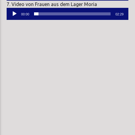
7. Video von Frauen aus dem Lager Moria
Audio-
00:00
02:29
Player