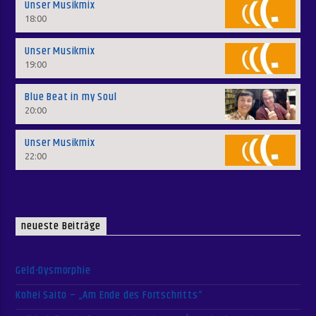
Unser Musikmix
18:00
Unser Musikmix
19:00
Blue Beat in my Soul
20:00
Unser Musikmix
22:00
neueste Beiträge
Geld-Dysmorphie
Kohei Saito – „Am Ende des Fortschritts“