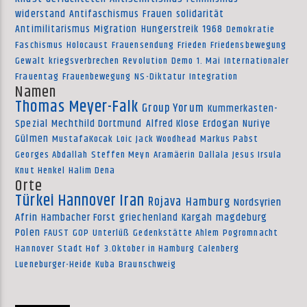
widerstand
Antifaschismus
Frauen
solidarität
Antimilitarismus
Migration
Hungerstreik
1968
Demokratie
Faschismus
Holocaust
Frauensendung
Frieden
Friedensbewegung
Gewalt
kriegsverbrechen
Revolution
Demo
1. Mai
Internationaler
Frauentag
Frauenbewegung
NS-Diktatur
Integration
Namen
Thomas Meyer-Falk
Group Yorum
Kummerkasten-
Spezial
Mechthild Dortmund
Alfred Klose
Erdogan
Nuriye
Gülmen
MustafaKocak
Loic
Jack Woodhead
Markus Pabst
Georges Abdallah
Steffen Meyn
Aramäerin
Dallala
Jesus Irsula
Knut Henkel
Halim Dena
Orte
Türkei
Hannover
Iran
Rojava
Hamburg
Nordsyrien
Afrin
Hambacher Forst
griechenland
Kargah
magdeburg
Polen
FAUST
GOP
Unterlüß
Gedenkstätte Ahlem
Pogromnacht
Hannover
Stadt Hof
3.Oktober in Hamburg
Calenberg
Lueneburger-Heide
Kuba
Braunschweig