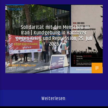
PODCAST
Solidarität mit den Menschen im
Iran | Kundgebung in Hannover
gegen Krieg und Repression, 25. Juli
2026
Kiumarz Naghipour
26.07.2026
Weiterlesen: