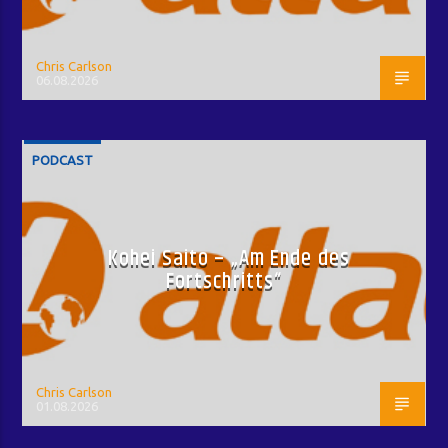
Chris Carlson
06.08.2026
PODCAST
Kohei Saito – „Am Ende des
Fortschritts“
Chris Carlson
01.08.2026