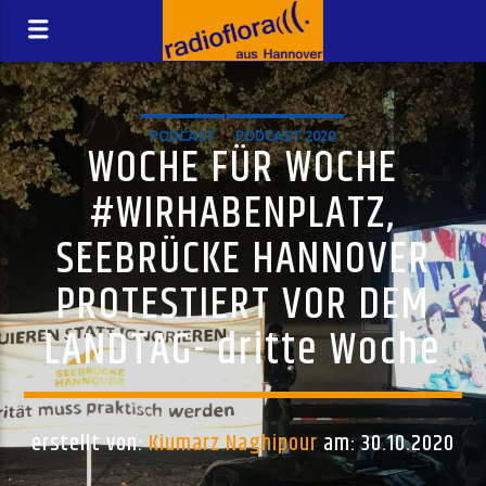
PODCAST
PODCAST 2020
WOCHE FÜR WOCHE
#WIRHABENPLATZ,
SEEBRÜCKE HANNOVER
PROTESTIERT VOR DEM
LANDTAG- dritte Woche
erstellt von:
Kiumarz Naghipour
am: 30.10.2020