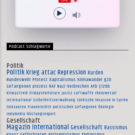
LIVE
Podcast Schlagworte
Politik
Politik
Krieg
attac
Repression
Kurden
Bundeswehr
Protest
Kapitalismus
Klimawandel
g20
Gefangenen
prozess
RAF
Nazi-Verbrechen
AFD
§129b
klimastreik
FridaysForFuture
Justiz
Luftwaffe
rheinmetall
International
Sicherheitsverwahrung
türkische Invasion in Syrien
linksunten
Frauenrechte
politischen Gefangenen
Ökologie
Indymedia
Rüstungsexport
Gesellschaft
Magazin international
Gesellschaft
Rassismus
Knast
Geflüchteten
Antisemitismus
Feminismus