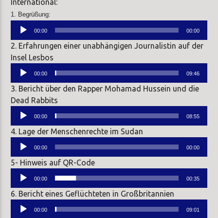
International:
1. Begrüßung:
Audio-
00:00
00:00
Player
2. Erfahrungen einer unabhängigen Journalistin auf der
Insel Lesbos
Audio-
00:00
09:46
Player
3. Bericht über den Rapper Mohamad Hussein und die
Dead Rabbits
Audio-
00:00
08:55
Player
4. Lage der Menschenrechte im Sudan
Audio-
00:00
00:00
Player
5- Hinweis auf QR-Code
Audio-
00:00
00:35
Player
6. Bericht eines Geflüchteten in Großbritannien
Audio-
00:00
09:01
Player